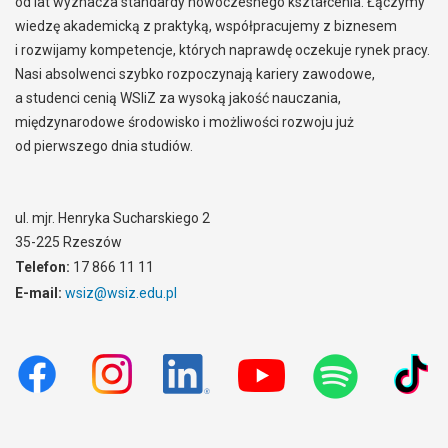
od lat wyznacza standardy nowoczesnego kształcenia. Łączymy
wiedzę akademicką z praktyką, współpracujemy z biznesem
i rozwijamy kompetencje, których naprawdę oczekuje rynek pracy.
Nasi absolwenci szybko rozpoczynają kariery zawodowe,
a studenci cenią WSIiZ za wysoką jakość nauczania,
międzynarodowe środowisko i możliwości rozwoju już
od pierwszego dnia studiów.
ul. mjr. Henryka Sucharskiego 2
35-225 Rzeszów
Telefon:
17 866 11 11
E-mail:
wsiz@wsiz.edu.pl