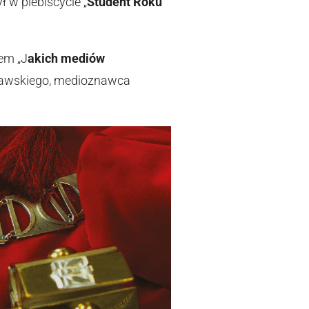
 w plebiscycie „
Student Roku
em „J
akich mediów
szawskiego, medioznawca