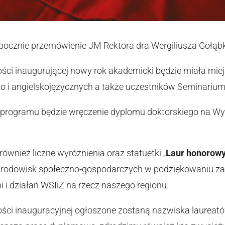
zpocznie przemówienie JM Rektora dra Wergiliusza Gołąb
ości inaugurującej nowy rok akademicki będzie miała mi
sko i angielskojęzycznych a także uczestników Seminariu
programu będzie wręczenie dyplomu doktorskiego na Wydz
ównież liczne wyróżnienia oraz statuetki „
Laur honorowy
rodowisk społeczno-gospodarczych w podziękowaniu za w
i i działań WSIiZ na rzecz naszego regionu.
ości inauguracyjnej ogłoszone zostaną nazwiska laureató