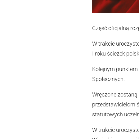
Część oficjalną ro
W trakcie uroczyst
I roku ścieżek pol
Kolejnym punktem 
Społecznych.
Wręczone zostaną r
przedstawicielom ś
statutowych uczeln
W trakcie uroczyst