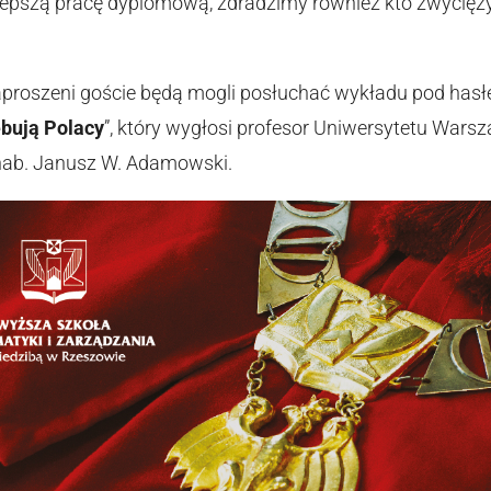
lepszą pracę dyplomową, zdradzimy również kto zwyciężył
aproszeni goście będą mogli posłuchać wykładu pod hasł
ebują Polacy
”, który wygłosi profesor Uniwersytetu War
dr hab. Janusz W. Adamowski.