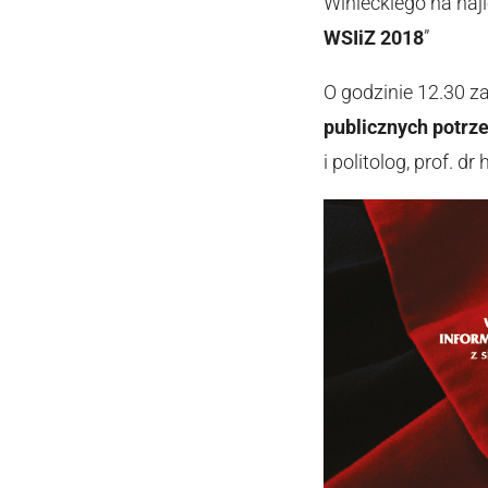
Winieckiego na naj
WSIiZ 2018
”
O godzinie 12.30 z
publicznych potrz
i politolog, prof. 