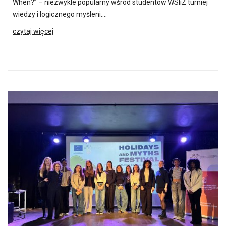
When?” – niezwykle popularny wśród studentów WSIiZ turniej
wiedzy i logicznego myśleni….
czytaj więcej