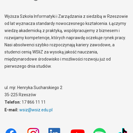
Wyższa Szkoła Informatyki i Zarządzania z siedzibą w Rzeszowie
od lat wyznacza standardy nowoczesnego kształcenia. Łączymy
wiedzę akademicką z praktyką, współpracujemy z biznesem i
rozwijamy kompetencje, których naprawdę oczekuje rynek pracy.
Nasi absolwenci szybko rozpoczynają kariery zawodowe, a
studenci cenią WSIiZ za wysoką jakość nauczania,
międzynarodowe środowisko i możliwości rozwoju już od
pierwszego dnia studiów.
ul. mjr. Henryka Sucharskiego 2
35-225 Rzeszów
Telefon:
17 866 11 11
E-mail:
wsiz@wsiz.edu.pl