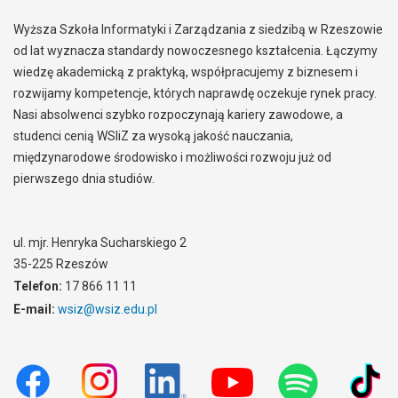
Wyższa Szkoła Informatyki i Zarządzania z siedzibą w Rzeszowie
od lat wyznacza standardy nowoczesnego kształcenia. Łączymy
wiedzę akademicką z praktyką, współpracujemy z biznesem i
rozwijamy kompetencje, których naprawdę oczekuje rynek pracy.
Nasi absolwenci szybko rozpoczynają kariery zawodowe, a
studenci cenią WSIiZ za wysoką jakość nauczania,
międzynarodowe środowisko i możliwości rozwoju już od
pierwszego dnia studiów.
ul. mjr. Henryka Sucharskiego 2
35-225 Rzeszów
Telefon:
17 866 11 11
E-mail:
wsiz@wsiz.edu.pl