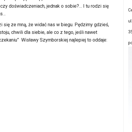
czy doświadczeniach, jednak o sobie?… I tu rodzi się
C
as…
ul
i się ze mną, że widać nas w biegu. Pędzimy gdzieś,
u, chwili dla siebie, ale co z tego, jeśli nawet
3
czekaniu” Wisławy Szymborskiej najlepiej to oddaje:
p