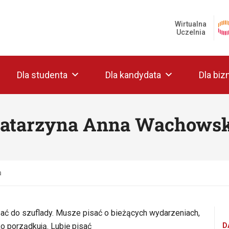
Wirtualna
Uczelnia
Dla studenta
Dla kandydata
Dla biz
atarzyna Anna Wachows
a
sać do szuflady. Musze pisać o bieżących wydarzeniach,
ko porządkują. Lubię pisać
D