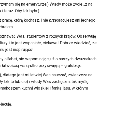
atrzymam się na emeryturze;) Wtedy może życie ,,z na
i teraz. Oby tak było:)
 pracę, którą kochasz, i nie
prze
pracujesz ani jednego
ybrałam.
poznawać Was, studentów z różnych krajów. Obserwuję
ury i to jest wspaniałe, ciekawe! Dobrze wiedzieć, ze
emu jest inspirująco!
ny alfabet, nie wspominając już o naszych dwuznakach.
z łatwością wszystko przyswajają – gratulacje.
ej, dlatego jest mi łatwiej Was nauczać, zwłaszcza na
tak to lubicie) i wtedy Was zachęcam, tak myślę.
makoszem kuchni włoskiej i fanką lasu, w którym
iecuję.