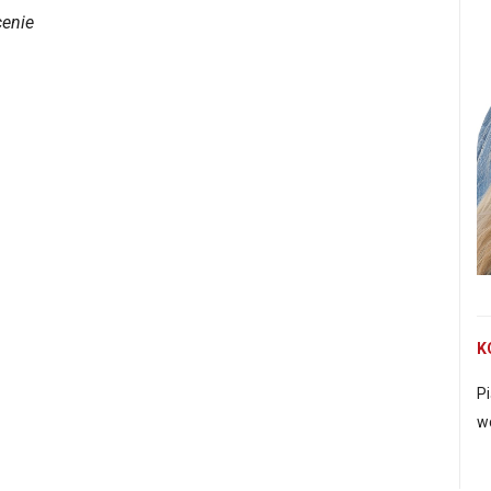
cenie
K
Pi
w