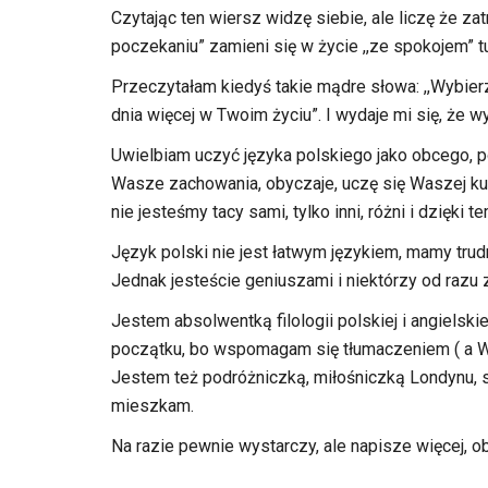
Czytając ten wiersz widzę siebie, ale liczę że z
poczekaniu” zamieni się w życie ,,ze spokojem” tu 
Przeczytałam kiedyś takie mądre słowa: ,,Wybierz
dnia więcej w Twoim życiu”. I wydaje mi się, że w
Uwielbiam uczyć języka polskiego jako obcego, 
Wasze zachowania, obyczaje, uczę się Waszej kult
nie jesteśmy tacy sami, tylko inni, różni i dzięki t
Język polski nie jest łatwym językiem, mamy trud
Jednak jesteście geniuszami i niektórzy od razu 
Jestem absolwentką filologii polskiej i angielski
początku, bo wspomagam się tłumaczeniem ( a Wy 
Jestem też podróżniczką, miłośniczką Londynu, s
mieszkam.
Na razie pewnie wystarczy, ale napisze więcej, ob