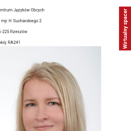
entrum Języków Obcych
Wirtualny spacer
. mjr. H. Sucharskiego 2
5-225 Rzeszów
okój: RA241