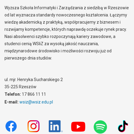
Wyższa Szkoła Informatyki i Zarządzania z siedzibą w Rzeszowie
od lat wyznacza standardy nowoczesnego kształcenia. Łączymy
wiedzę akademicką z praktyką, współpracujemy z biznesem i
rozwijamy kompetencje, których naprawdę oczekuje rynek pracy.
Nasi absolwenci szybko rozpoczynają kariery zawodowe, a
studenci cenią WSIiZ za wysoką jakość nauczania,
międzynarodowe środowisko i możliwości rozwoju już od
pierwszego dnia studiów.
ul. mjr. Henryka Sucharskiego 2
35-225 Rzeszów
Telefon:
17 866 11 11
E-mail:
wsiz@wsiz.edu.pl