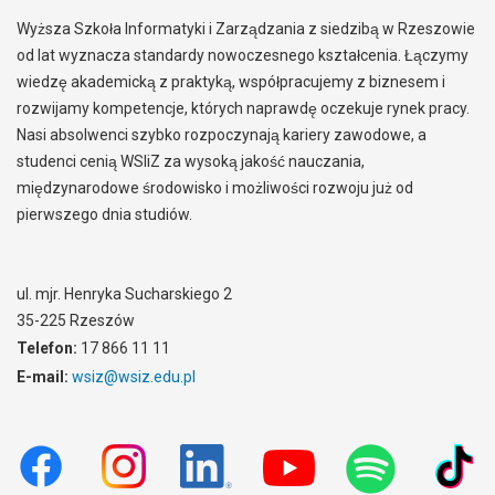
Wyższa Szkoła Informatyki i Zarządzania z siedzibą w Rzeszowie
od lat wyznacza standardy nowoczesnego kształcenia. Łączymy
wiedzę akademicką z praktyką, współpracujemy z biznesem i
rozwijamy kompetencje, których naprawdę oczekuje rynek pracy.
Nasi absolwenci szybko rozpoczynają kariery zawodowe, a
studenci cenią WSIiZ za wysoką jakość nauczania,
międzynarodowe środowisko i możliwości rozwoju już od
pierwszego dnia studiów.
ul. mjr. Henryka Sucharskiego 2
35-225 Rzeszów
Telefon:
17 866 11 11
E-mail:
wsiz@wsiz.edu.pl