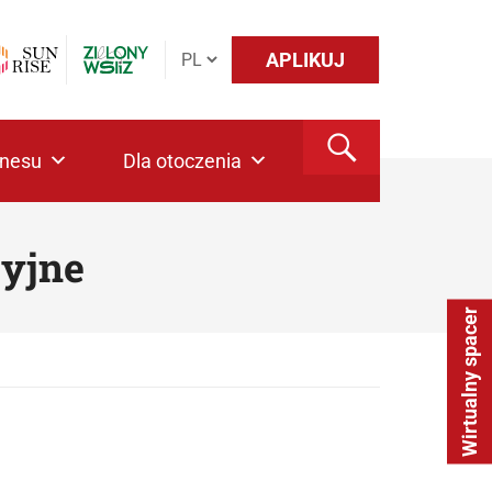
APLIKUJ
znesu
Dla otoczenia
cyjne
Wirtualny spacer