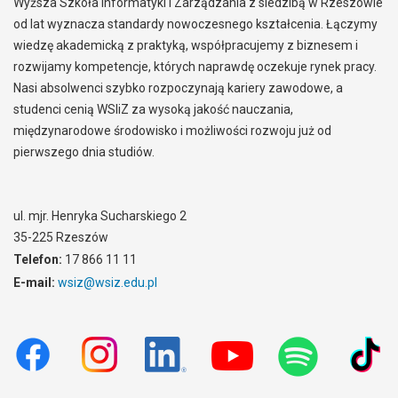
Wyższa Szkoła Informatyki i Zarządzania z siedzibą w Rzeszowie
od lat wyznacza standardy nowoczesnego kształcenia. Łączymy
wiedzę akademicką z praktyką, współpracujemy z biznesem i
rozwijamy kompetencje, których naprawdę oczekuje rynek pracy.
Nasi absolwenci szybko rozpoczynają kariery zawodowe, a
studenci cenią WSIiZ za wysoką jakość nauczania,
międzynarodowe środowisko i możliwości rozwoju już od
pierwszego dnia studiów.
ul. mjr. Henryka Sucharskiego 2
35-225 Rzeszów
Telefon:
17 866 11 11
E-mail:
wsiz@wsiz.edu.pl