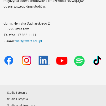
międzynarodowe środowisko i możliwości rozwoju już
od pierwszego dnia studiów.
ul. mjr. Henryka Sucharskiego 2
35-225 Rzeszów
Telefon:
17 866 11 11
E-mail:
wsiz@wsiz.edu.pl
Studia I stopnia
Studia II stopnia
Studia anglojęzyczne