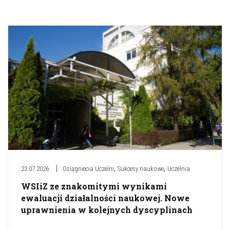
,
,
23.07.2026
Osiągniecia Uczelni
Sukcesy naukowe
Uczelnia
WSIiZ ze znakomitymi wynikami
ewaluacji działalności naukowej. Nowe
uprawnienia w kolejnych dyscyplinach