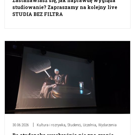
Zastanawiasz się, jak naprawdę wygląda
studiowanie? Zapraszamy na kolejny live
STUDIA BEZ FILTRA
,
,
,
30.06.2026
Kultura i rozrywka
Studenci
Uczelnia
Wydarzenia