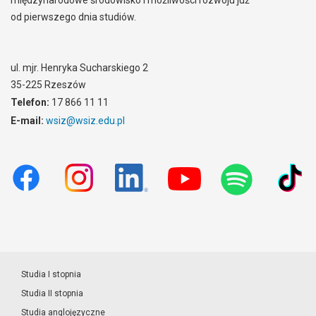
międzynarodowe środowisko i możliwości rozwoju już
od pierwszego dnia studiów.
ul. mjr. Henryka Sucharskiego 2
35-225 Rzeszów
Telefon:
17 866 11 11
E-mail:
wsiz@wsiz.edu.pl
Studia I stopnia
Studia II stopnia
Studia anglojęzyczne