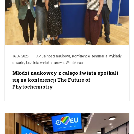
,
16.07.2026
Aktualności naukowe
Konferencje, seminaria, wykłady
,
,
otwarte
Uczelnia wielokulturowa
Współpraca
Młodzi naukowcy z całego świata spotkali
się na konferencji The Future of
Phytochemistry