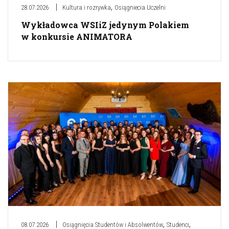
,
28.07.2026
Kultura i rozrywka
Osiągniecia Uczelni
Wykładowca WSIiZ jedynym Polakiem
w konkursie ANIMATORA
,
,
08.07.2026
Osiągnięcia Studentów i Absolwentów
Studenci