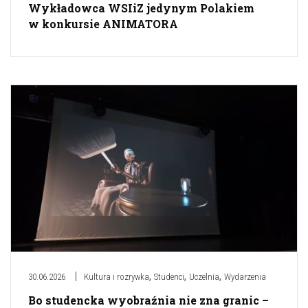
Wykładowca WSIiZ jedynym Polakiem
w konkursie ANIMATORA
,
,
,
30.06.2026
Kultura i rozrywka
Studenci
Uczelnia
Wydarzenia
Bo studencka wyobraźnia nie zna granic –