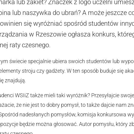
arka lub żakiet? Znaczek z logo uczelni umies
pina lub naszywka do ubrań? A może jeszcze co
powinien się wyróżniać spośród studentów inny
arządzania w Rzeszowie ogłasza konkurs, któr
nej raty czesnego.
ałym świecie specjalnie ubiera swoich studentów lub wyp
elementy stroju czy gadżety. W ten sposób buduje się aka
ię znajdują.
denci WSIiZ także mieli taki wyróżnik? Przesyłajcie swoje
ażacie, że nie jest to dobry pomysł, to także dajcie nam 
. Spośród nadesłanych pomysłów, komisja konkursowa wyb
ropozycje będzie można głosować. Autor pomysłu, który z
 raty czesnego.