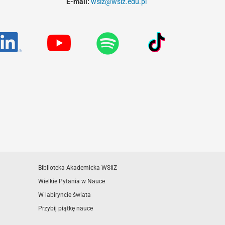
E-mail:
wsiz@wsiz.edu.pl
Biblioteka Akademicka WSIiZ
Wielkie Pytania w Nauce
W labiryncie świata
Przybij piątkę nauce