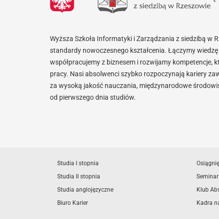
Wyższa Szkoła Informatyki i Zarządzania z siedzibą w 
standardy nowoczesnego kształcenia. Łączymy wiedzę 
współpracujemy z biznesem i rozwijamy kompetencje, k
pracy. Nasi absolwenci szybko rozpoczynają kariery za
za wysoką jakość nauczania, międzynarodowe środowisk
od pierwszego dnia studiów.
Studia I stopnia
Osiągni
Studia II stopnia
Seminar
Studia anglojęzyczne
Klub Ab
Biuro Karier
Kadra n