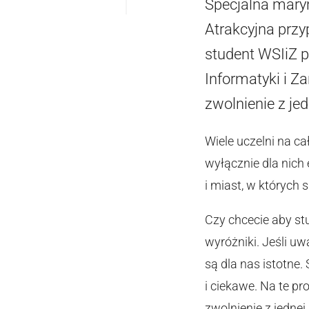
Specjalna maryn
Atrakcyjna przy
student WSIiZ 
Informatyki i Z
zwolnienie z jed
Wiele uczelni na c
wyłącznie dla nich 
i miast, w których s
Czy chcecie aby stu
wyróżniki. Jeśli uw
są dla nas istotne
i ciekawe. Na te p
zwolnienie z jednej