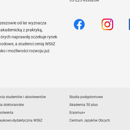
35-225 Rzeszów
Rzeszowie od lat wyznacza
akademicką z praktyką,
tórych naprawdę oczekuje rynek
wodowe, a studenci cenią WSIiZ
o i możliwości rozwoju już
ęcia studentów i absolwentów
Studia podyplomowe
ia doktoranckie
Akademia 50 plus
solwenta
Erasmus+
aukowo-dydaktyczna WSIiZ
Centrum Języków Obcych