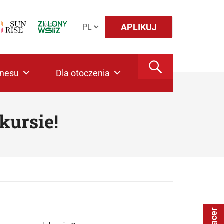
APLIKUJ
znesu
Dla otoczenia
kursie!