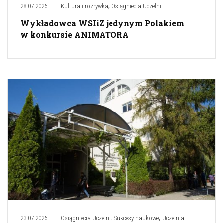
,
28.07.2026
Kultura i rozrywka
Osiągniecia Uczelni
Wykładowca WSIiZ jedynym Polakiem
w konkursie ANIMATORA
,
,
23.07.2026
Osiągniecia Uczelni
Sukcesy naukowe
Uczelnia