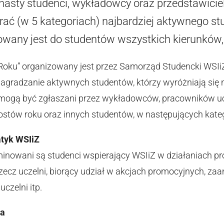
nasty studenci, wykładowcy oraz przedstawicie
ać (w 5 kategoriach) najbardziej aktywnego st
owany jest do studentów wszystkich kierunków, 
 Roku” organizowany jest przez Samorząd Studencki WSIiZ
gradzanie aktywnych studentów, którzy wyróżniają się n
 mogą być zgłaszani przez wykładowców, pracowników uc
stów roku oraz innych studentów, w następujących kate
atyk WSIiZ
ominowani są studenci wspierający WSIiZ w działaniach p
rzecz uczelni, biorący udział w akcjach promocyjnych, z
uczelni itp.
ta