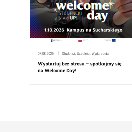
,
,
07.08.2026
Studenci
Uczelnia
Wydarzenia
Wystartuj bez stresu – spotkajmy się
na Welcome Day!