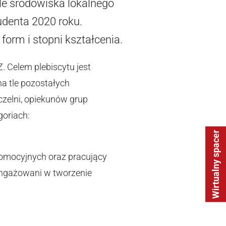
le środowiska lokalnego
udenta 2020 roku.
form i stopni kształcenia.
. Celem plebiscytu jest
a tle pozostałych
zelni, opiekunów grup
goriach:
Wirtualny spacer
romocyjnych oraz pracujący
aangażowani w tworzenie