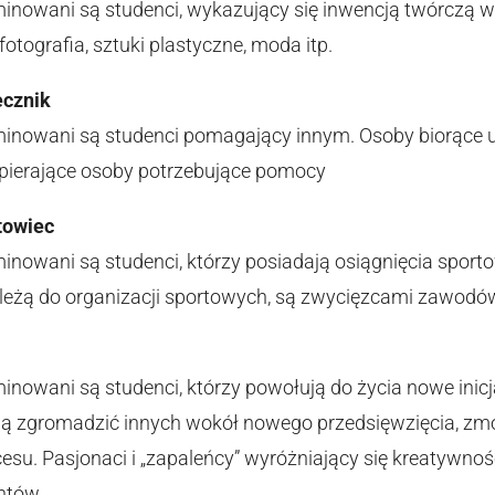
minowani są studenci, wykazujący się inwencją twórczą w j
 fotografia, sztuki plastyczne, moda itp.
ecznik
ominowani są studenci pomagający innym. Osoby biorące 
spierające osoby potrzebujące pomocy
rtowiec
minowani są studenci, którzy posiadają osiągnięcia sport
ależą do organizacji sportowych, są zwycięzcami zawodó
minowani są studenci, którzy powołują do życia nowe inicja
fią zgromadzić innych wokół nowego przedsięwzięcia, zm
su. Pasjonaci i „zapaleńcy” wyróżniający się kreatywnoś
ntów.