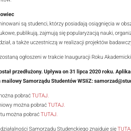
kowiec
ominowani są studenci, którzy posiadają osiągnięcia w obs
kowe, publikują, zajmują się popularyzacją nauki, organiz
dział, a także uczestniczą w realizacji projektów badawcz
zostaną ogłoszeni w trakcie Inauguracji Roku Akademick
ostał przedłużony. Upływa on 31 lipca 2020 roku. Aplik
s mailowy Samorządu Studentów WSIiZ: samorzad@stud
można pobrać
TUTAJ.
eniowy można pobrać
TUTAJ.
ytu można pobrać
TUTAJ.
o działalności Samorządu Studenckiego znajduje się
TUTA