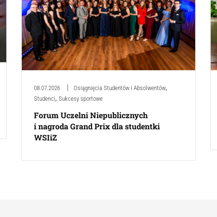
,
08.07.2026
Osiągnięcia Studentów i Absolwentów
,
Studenci
Sukcesy sportowe
Forum Uczelni Niepublicznych
i nagroda Grand Prix dla studentki
WSIiZ