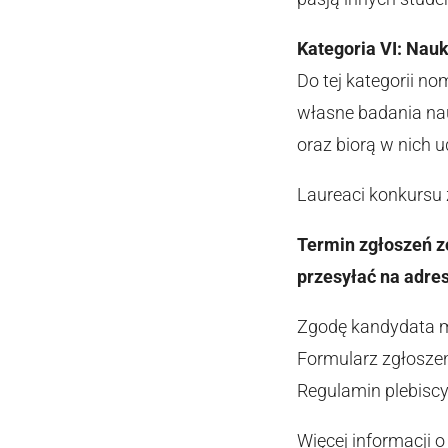
Kategoria VI: Nau
Do tej kategorii n
własne badania nau
oraz biorą w nich u
Laureaci konkursu 
Termin zgłoszeń z
przesyłać na adre
Zgodę kandydata 
Formularz zgłosz
Regulamin plebisc
Więcej informacji 