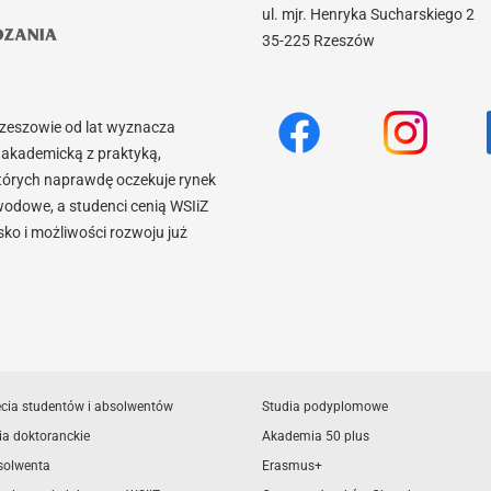
ul. mjr. Henryka Sucharskiego 2
35-225 Rzeszów
Rzeszowie od lat wyznacza
akademicką z praktyką,
tórych naprawdę oczekuje rynek
wodowe, a studenci cenią WSIiZ
o i możliwości rozwoju już
ęcia studentów i absolwentów
Studia podyplomowe
ia doktoranckie
Akademia 50 plus
solwenta
Erasmus+