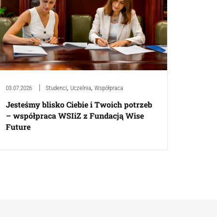
,
,
03.07.2026
Studenci
Uczelnia
Współpraca
Jesteśmy blisko Ciebie i Twoich potrzeb
– współpraca WSIiZ z Fundacją Wise
Future