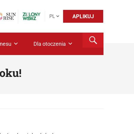
APLIKUJ
znesu
Dla otoczenia
oku!