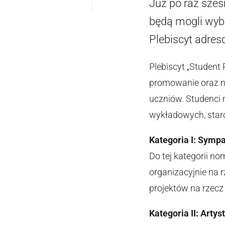
Już po raz szes
będą mogli wybr
Plebiscyt adres
Plebiscyt „Student
promowanie oraz na
uczniów. Studenci
wykładowych, staro
Kategoria I: Symp
Do tej kategorii n
organizacyjnie na 
projektów na rzecz 
Kategoria II: Artys