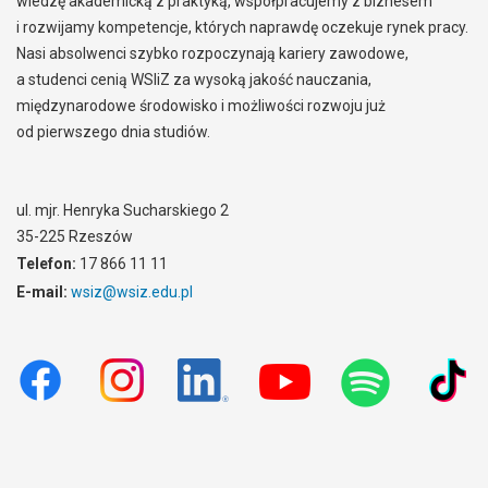
wiedzę akademicką z praktyką, współpracujemy z biznesem
i rozwijamy kompetencje, których naprawdę oczekuje rynek pracy.
Nasi absolwenci szybko rozpoczynają kariery zawodowe,
a studenci cenią WSIiZ za wysoką jakość nauczania,
międzynarodowe środowisko i możliwości rozwoju już
od pierwszego dnia studiów.
ul. mjr. Henryka Sucharskiego 2
35-225 Rzeszów
Telefon:
17 866 11 11
E-mail:
wsiz@wsiz.edu.pl