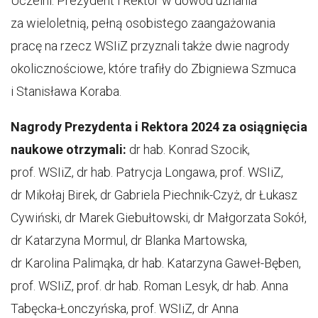
Uczelni. Prezydent i Rektor w dowód uznania
za wieloletnią, pełną osobistego zaangażowania
pracę na rzecz WSIiZ przyznali także dwie nagrody
okolicznościowe, które trafiły do Zbigniewa Szmuca
i Stanisława Koraba.
Nagrody Prezydenta i Rektora 2024 za osiągnięcia
naukowe otrzymali:
dr hab. Konrad Szocik,
prof. WSIiZ, dr hab. Patrycja Longawa, prof. WSIiZ,
dr Mikołaj Birek, dr Gabriela Piechnik-Czyż, dr Łukasz
Cywiński, dr Marek Giebułtowski, dr Małgorzata Sokół,
dr Katarzyna Mormul, dr Blanka Martowska,
dr Karolina Palimąka, dr hab. Katarzyna Gaweł-Bęben,
prof. WSIiZ, prof. dr hab. Roman Lesyk, dr hab. Anna
Tabęcka-Łonczyńska, prof. WSIiZ, dr Anna