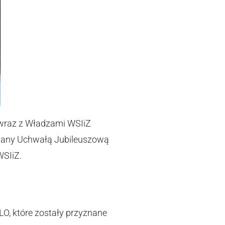
 wraz z Władzami WSIiZ
znany Uchwałą Jubileuszową
WSIiZ.
O, które zostały przyznane