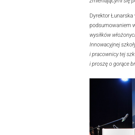
zmieniającymi się 
Dyrektor Łunarska 
podsumowaniem wiel
wysiłków włożonych
Innowacyjnej szkoły
i pracownicy tej sz
i proszę o gorące 