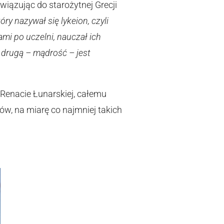
iązując do starożytnej Grecji
ry nazywał się lykeion, czyli
ami po uczelni, nauczał ich
ą drugą – mądrość – jest
 Renacie Łunarskiej, całemu
w, na miarę co najmniej takich