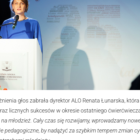
nienia głos zabrała dyrektor ALO Renata Łunarska, któ
raz licznych sukcesów w okresie ostatniego ćwierćwiecz
a na młodzież. Cały czas się rozwijamy, wprowadzamy now
cje pedagogiczne, by nadążyć za szybkim tempem zmian cywi