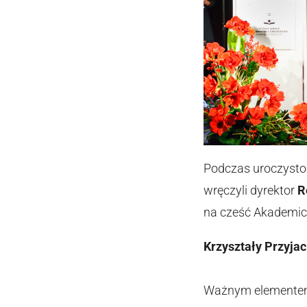
Podczas uroczystoś
wręczyli dyrektor
R
na cześć Akademick
Krzyształy Przyjac
Ważnym elementem u