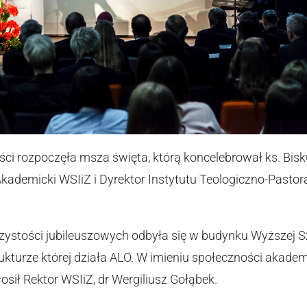
ości rozpoczęła msza święta, którą koncelebrował ks. Bi
kademicki WSIiZ i Dyrektor Instytutu Teologiczno-Pastor
ystości jubileuszowych odbyła się w budynku Wyższej Sz
ukturze której działa ALO. W imieniu społeczności akadem
sił Rektor WSIiZ, dr Wergiliusz Gołąbek.