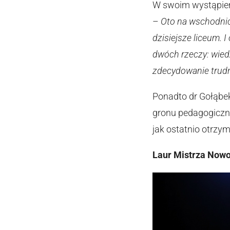
W swoim wystąpieni
–
Oto na wschodnich
dzisiejsze liceum. 
dwóch rzeczy: wiedz
zdecydowanie trudn
Ponadto dr Gołąbek
gronu pedagogiczne
jak ostatnio otrzy
Laur Mistrza Nowo