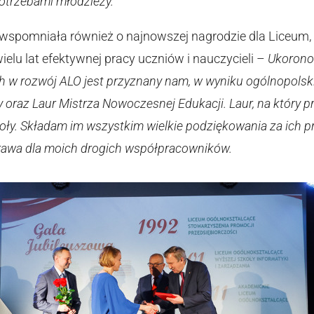
potrzebami młodzieży.
wspomniała również o najnowszej nagrodzie dla Liceum, k
u lat efektywnej pracy uczniów i nauczycieli –
Ukorono
 w rozwój ALO jest przyznany nam, w wyniku ogólnopolski
 oraz Laur Mistrza Nowoczesnej Edukacji. Laur, na który p
koły. Składam im wszystkim wielkie podziękowania za ich pr
brawa dla moich drogich współpracowników.