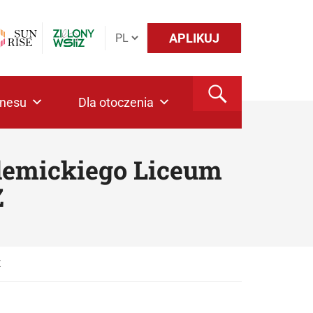
APLIKUJ
znesu
Dla otoczenia
ademickiego Liceum
Z
Z