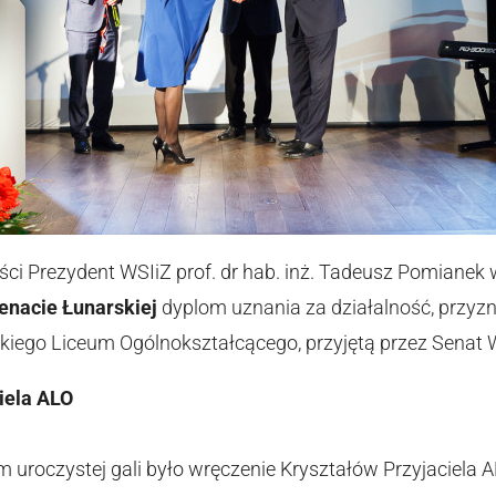
ci Prezydent WSIiZ prof. dr hab. inż. Tadeusz Pomianek
enacie Łunarskiej
dyplom uznania za działalność, przy
iego Liceum Ogólnokształcącego, przyjętą przez Senat 
iela ALO
roczystej gali było wręczenie Kryształów Przyjaciela AL