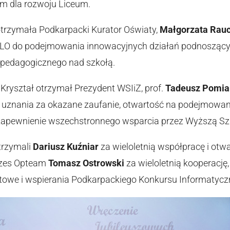
 dla rozwoju Liceum.
otrzymała Podkarpacki Kurator Oświaty,
Małgorzata Rau
O do podejmowania innowacyjnych działań podnoszącyc
u pedagogicznego nad szkołą.
 Kryształ otrzymał Prezydent WSIiZ, prof.
Tadeusz Pomia
uznania za okazane zaufanie, otwartość na podejmowane 
zapewnienie wszechstronnego wsparcia przez Wyższą Szk
otrzymali
Dariusz Kuźniar
za wieloletnią współpracę i otw
ezes Opteam
Tomasz Ostrowski
za wieloletnią kooperację,
etowe i wspierania Podkarpackiego Konkursu Informatycz