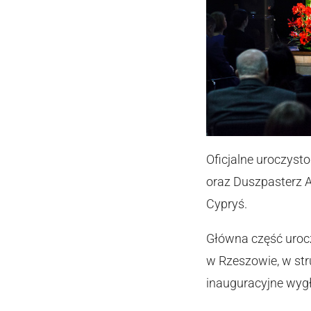
Oficjalne uroczyst
oraz Duszpasterz A
Cypryś.
Główna część urocz
w Rzeszowie, w str
inauguracyjne wygło