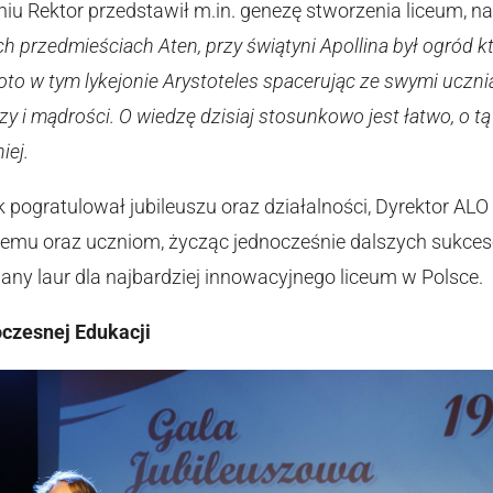
u Rektor przedstawił m.in. genezę stworzenia liceum, naw
 przedmieściach Aten, przy świątyni Apollina był ogród któ
I oto w tym lykejonie Arystoteles spacerując ze swymi uczni
y i mądrości. O wiedzę dzisiaj stosunkowo jest łatwo, o t
iej.
 pogratulował jubileuszu oraz działalności, Dyrektor ALO
mu oraz uczniom, życząc jednocześnie dalszych sukcesó
many laur dla najbardziej innowacyjnego liceum w Polsce.
czesnej Edukacji