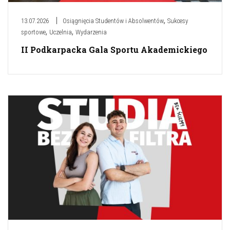
,
13.07.2026
Osiągnięcia Studentów i Absolwentów
Sukcesy
,
,
sportowe
Uczelnia
Wydarzenia
II Podkarpacka Gala Sportu Akademickiego