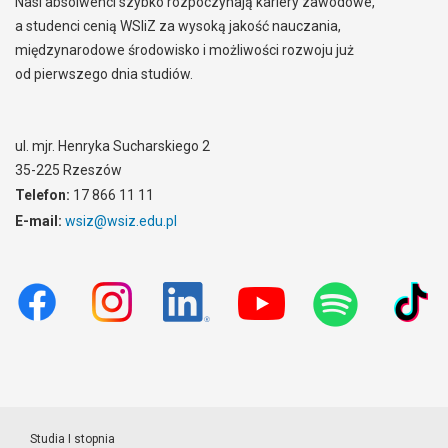
Nasi absolwenci szybko rozpoczynają kariery zawodowe,
a studenci cenią WSIiZ za wysoką jakość nauczania,
międzynarodowe środowisko i możliwości rozwoju już
od pierwszego dnia studiów.
ul. mjr. Henryka Sucharskiego 2
35-225 Rzeszów
Telefon:
17 866 11 11
E-mail:
wsiz@wsiz.edu.pl
Studia I stopnia