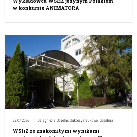
Wykładowca WSIiZ jedynym Polakiem
w konkursie ANIMATORA
,
,
23.07.2026
Osiągniecia Uczelni
Sukcesy naukowe
Uczelnia
WSIiZ ze znakomitymi wynikami