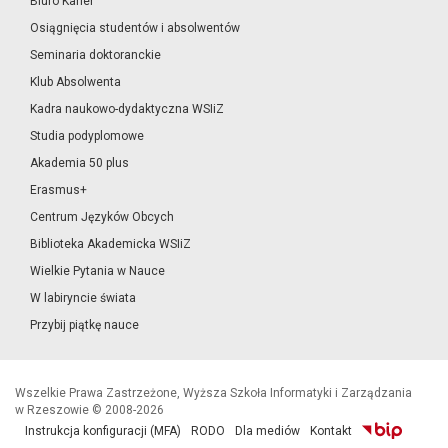
Biuro Karier
Osiągnięcia studentów i absolwentów
Seminaria doktoranckie
Klub Absolwenta
Kadra naukowo-dydaktyczna WSIiZ
Studia podyplomowe
Akademia 50 plus
Erasmus+
Centrum Języków Obcych
Biblioteka Akademicka WSIiZ
Wielkie Pytania w Nauce
W labiryncie świata
Przybij piątkę nauce
Wszelkie Prawa Zastrzeżone, Wyższa Szkoła Informatyki i Zarządzania
w Rzeszowie © 2008-2026
Instrukcja konfiguracji (MFA)
RODO
Dla mediów
Kontakt