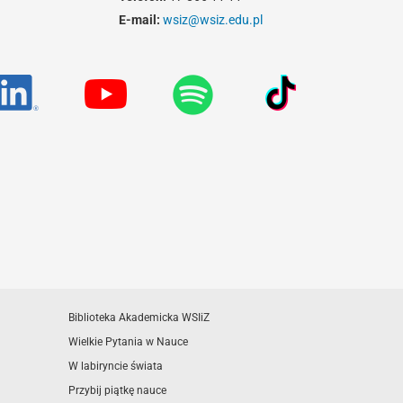
E-mail:
wsiz@wsiz.edu.pl
Biblioteka Akademicka WSIiZ
Wielkie Pytania w Nauce
W labiryncie świata
Przybij piątkę nauce