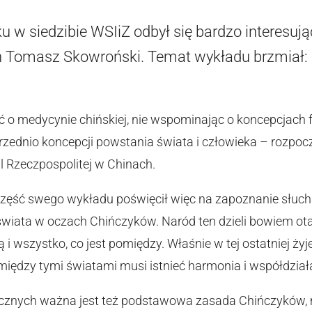
u w siedzibie WSIiZ odbył się bardzo interesują
n Tomasz Skowroński. Temat wykładu brzmiał:
o medycynie chińskiej, nie wspominając o koncepcjach f
rzednio koncepcji powstania świata i człowieka – rozpo
l Rzeczpospolitej w Chinach.
zęść swego wykładu poświęcił więc na zapoznanie słuch
 świata w oczach Chińczyków. Naród ten dzieli bowiem ot
 i wszystko, co jest pomiędzy. Właśnie w tej ostatniej ż
między tymi światami musi istnieć harmonia i współdział
znych ważna jest też podstawowa zasada Chińczyków, 