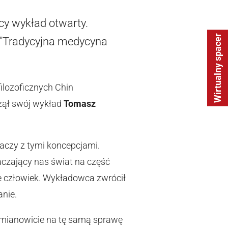
cy wykład otwarty.
Wirtualny spacer
 "Tradycyjna medycyna
ilozoficznych Chin
czął swój wykład
Tomasz
aczy z tymi koncepcjami.
aczający nas świat na część
yje człowiek. Wykładowca zwrócił
anie.
mianowicie na tę samą sprawę