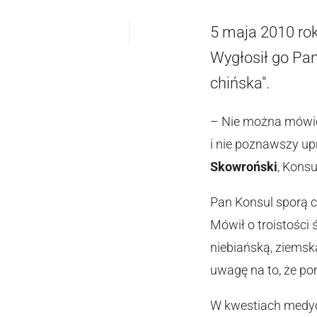
5 maja 2010 rok
Wygłosił go Pa
chińska".
– Nie można mówić 
i nie poznawszy up
Skowroński
, Konsu
Pan Konsul sporą c
Mówił o troistości
niebiańską, ziemską
uwagę na to, że po
W kwestiach medyc