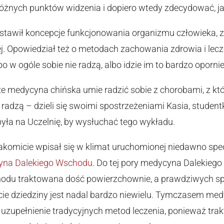
różnych punktów widzenia i dopiero wtedy zdecydować, jak
awił koncepcje funkcjonowania organizmu człowieka, zd
j. Opowiedział też o metodach zachowania zdrowia i lecze
o w ogóle sobie nie radzą, albo idzie im to bardzo opornie
że medycyna chińska umie radzić sobie z chorobami, z kt
e radzą – dzieli się swoimi spostrzeżeniami Kasia, stude
ybyła na Uczelnię, by wysłuchać tego wykładu.
komicie wpisał się w klimat uruchomionej niedawno spec
na Dalekiego Wschodu
. Do tej pory medycyna Dalekieg
u traktowana dość powierzchownie, a prawdziwych specj
cie dziedziny jest nadal bardzo niewielu. Tymczasem m
uzupełnienie tradycyjnych metod leczenia, ponieważ trak