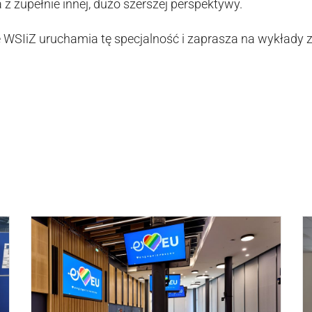
a z zupełnie innej, dużo szerszej perspektywy.
że WSIiZ uruchamia tę specjalność i zaprasza na wykłady 