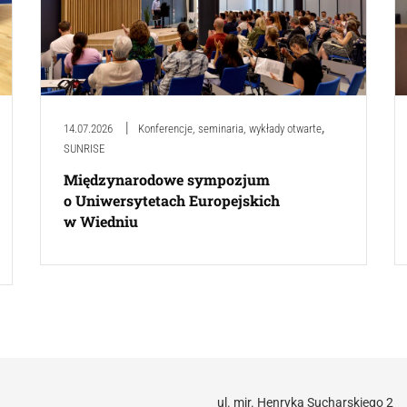
,
14.07.2026
Konferencje, seminaria, wykłady otwarte
SUNRISE
Międzynarodowe sympozjum
o Uniwersytetach Europejskich
w Wiedniu
ul. mjr. Henryka Sucharskiego 2