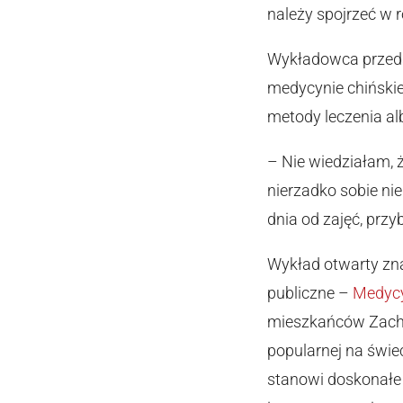
należy spojrzeć w 
Wykładowca przedst
medycynie chińskie
metody leczenia alb
– Nie wiedziałam, 
nierzadko sobie ni
dnia od zajęć, prz
Wykład otwarty zna
publiczne –
Medycy
mieszkańców Zachod
popularnej na świe
stanowi doskonałe 