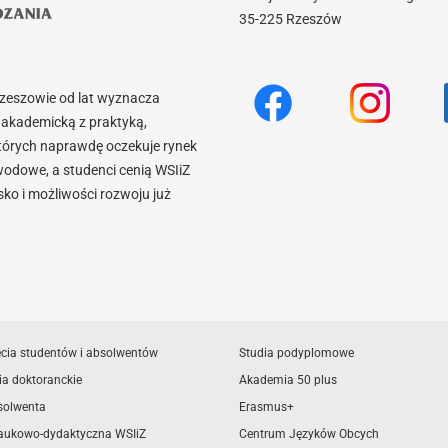
35-225 Rzeszów
Rzeszowie od lat wyznacza
akademicką z praktyką,
tórych naprawdę oczekuje rynek
wodowe, a studenci cenią WSIiZ
o i możliwości rozwoju już
ęcia studentów i absolwentów
Studia podyplomowe
ia doktoranckie
Akademia 50 plus
solwenta
Erasmus+
aukowo-dydaktyczna WSIiZ
Centrum Języków Obcych