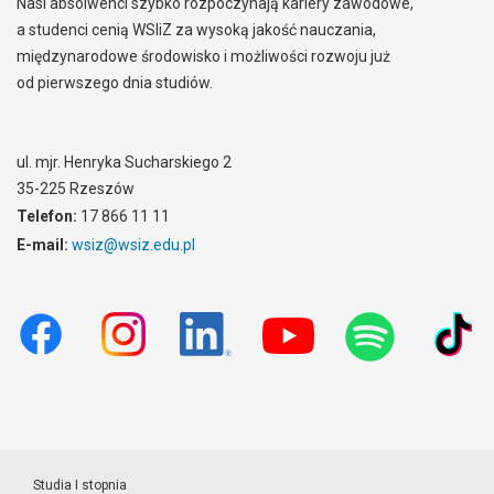
Nasi absolwenci szybko rozpoczynają kariery zawodowe,
a studenci cenią WSIiZ za wysoką jakość nauczania,
międzynarodowe środowisko i możliwości rozwoju już
od pierwszego dnia studiów.
ul. mjr. Henryka Sucharskiego 2
35-225 Rzeszów
Telefon:
17 866 11 11
E-mail:
wsiz@wsiz.edu.pl
Studia I stopnia