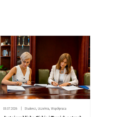
,
,
03.07.2026
Studenci
Uczelnia
Współpraca