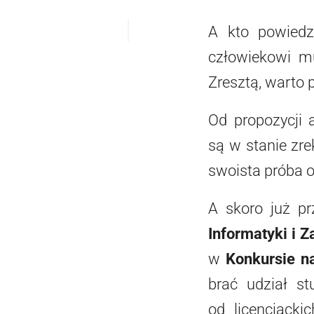
A kto powiedzi
człowiekowi m
Zresztą, warto
Od propozycji a
są w stanie zr
swoista próba o
A skoro już pr
Informatyki i 
w
Konkursie n
brać udział st
od licencjacki