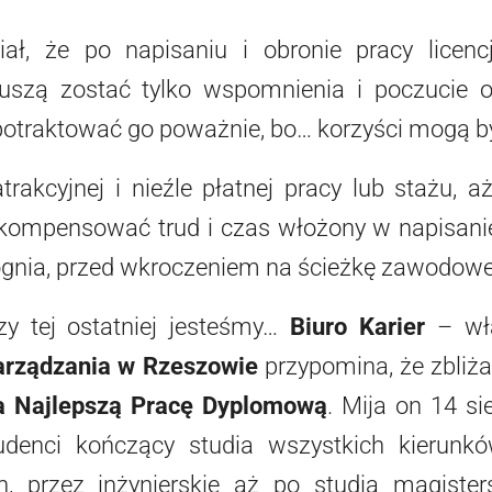
ał, że po napisaniu i obronie pracy licencj
uszą zostać tylko wspomnienia i poczucie 
 potraktować go poważnie, bo… korzyści mogą b
trakcyjnej i nieźle płatnej pracy lub stażu, 
ekompensować trud i czas włożony w napisanie
gnia, przed wkroczeniem na ścieżkę zawodowej
zy tej ostatniej jesteśmy…
Biuro Karier
– wł
Zarządzania w Rzeszowie
przypomina, że zbliża
a Najlepszą Pracę Dyplomową
. Mija on 14 s
udenci kończący studia wszystkich kierunk
ch, przez inżynierskie aż po studia magiste