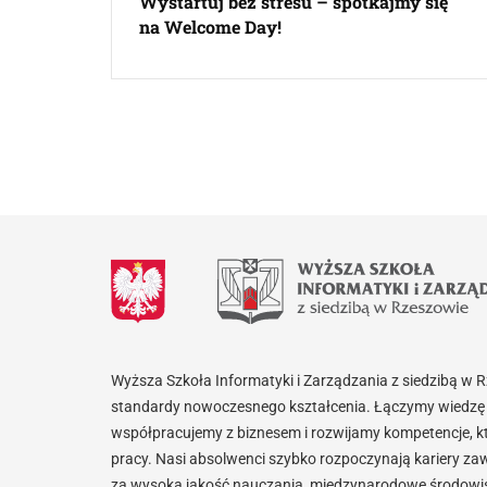
Wystartuj bez stresu – spotkajmy się
na Welcome Day!
Wyższa Szkoła Informatyki i Zarządzania z siedzibą w 
standardy nowoczesnego kształcenia. Łączymy wiedzę 
współpracujemy z biznesem i rozwijamy kompetencje, k
pracy. Nasi absolwenci szybko rozpoczynają kariery za
za wysoką jakość nauczania, międzynarodowe środowisk