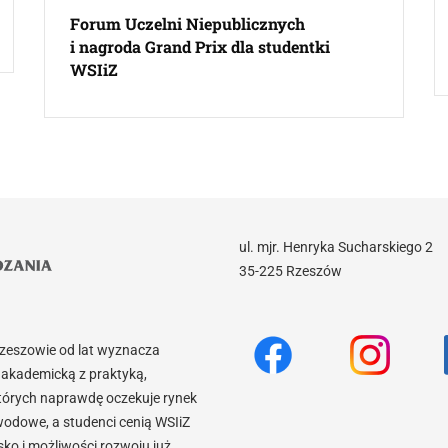
Forum Uczelni Niepublicznych
i nagroda Grand Prix dla studentki
WSIiZ
ul. mjr. Henryka Sucharskiego 2
35-225 Rzeszów
Rzeszowie od lat wyznacza
akademicką z praktyką,
tórych naprawdę oczekuje rynek
wodowe, a studenci cenią WSIiZ
o i możliwości rozwoju już