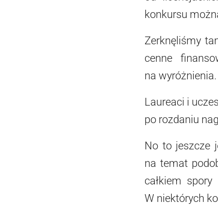
konkursu można 
Zerknęliśmy ta
cenne finanso
na wyróżnienia.
Laureaci i ucze
po rozdaniu nag
No to jeszcze 
na temat podob
całkiem spory 
W niektórych ko