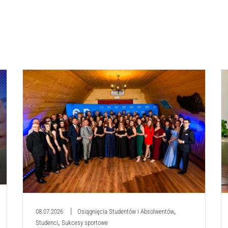
,
08.07.2026
Osiągnięcia Studentów i Absolwentów
,
Studenci
Sukcesy sportowe