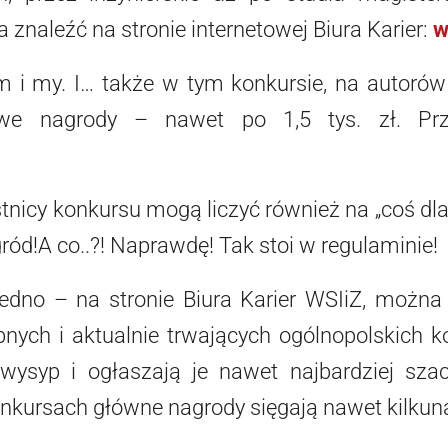
znaleźć na stronie internetowej Biura Karier:
w
m i my. I… także w tym konkursie, na autorów
we nagrody – nawet po 1,5 tys. zł. Prz
stnicy konkursu mogą liczyć również na „coś dla
ród!A co..?! Naprawdę! Tak stoi w regulaminie!
jedno – na stronie Biura Karier WSIiZ, można
nych i aktualnie trwających ogólnopolskich ko
wysyp i ogłaszają je nawet najbardziej szac
nkursach główne nagrody sięgają nawet kilkunas