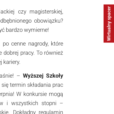
Wirtualny spacer
ackiej czy magisterskiej,
odbębnionego obowiązku?
yć bardzo wymierne!
aż po cenne nagrody, które
 dobrej pracy. To również
 kariery.
aśnie! –
Wyższej Szkoły
 się termin składania prac
ierpnia! W konkursie mogą
ów i wszystkich stopni –
rskie. Dokładny regulamin