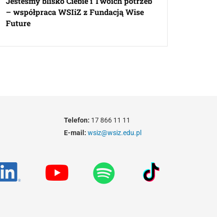
Jesteśmy blisko Ciebie i Twoich potrzeb
– współpraca WSIiZ z Fundacją Wise
Future
Telefon:
17 866 11 11
E-mail:
wsiz@wsiz.edu.pl