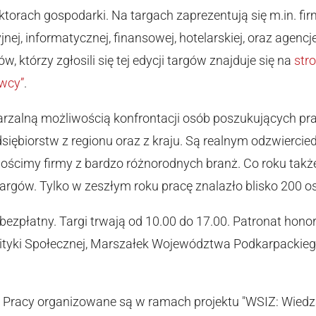
torach gospodarki. Na targach zaprezentują się m.in. fir
nej, informatycznej, finansowej, hotelarskiej, oraz agencj
w, którzy zgłosili się tej edycji targów znajduje się na
stro
wcy”
.
arzalną możliwością konfrontacji osób poszukujących pra
iębiorstw z regionu oraz z kraju. Są realnym odzwiercied
ościmy firmy z bardzo różnorodnych branż. Co roku także
 targów. Tylko w zeszłym roku pracę znalazło blisko 200 
t bezpłatny. Targi trwają od 10.00 do 17.00. Patronat ho
olityki Społecznej, Marszałek Województwa Podkarpackie
 Pracy organizowane są w ramach projektu "WSIZ: Wiedz