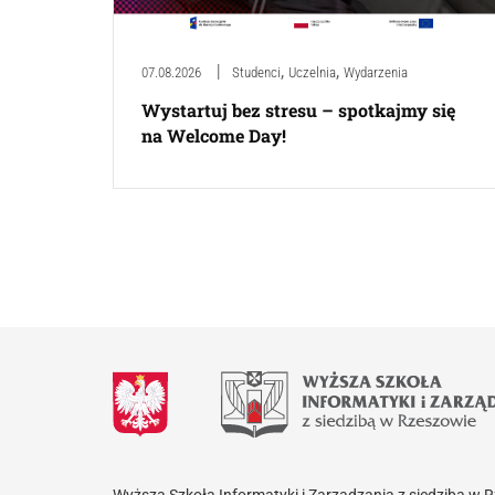
,
,
07.08.2026
Studenci
Uczelnia
Wydarzenia
Wystartuj bez stresu – spotkajmy się
na Welcome Day!