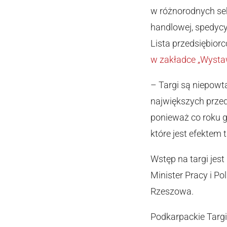
w różnorodnych sek
handlowej, spedycyj
Lista przedsiębiorcó
w zakładce „Wysta
– Targi są niepowt
największych przeds
ponieważ co roku g
które jest efektem
Wstęp na targi jes
Minister Pracy i P
Rzeszowa.
Podkarpackie Targi