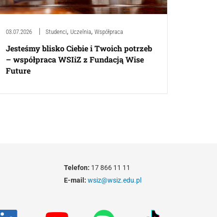
,
,
03.07.2026
Studenci
Uczelnia
Współpraca
Jesteśmy blisko Ciebie i Twoich potrzeb
– współpraca WSIiZ z Fundacją Wise
Future
Telefon:
17 866 11 11
E-mail:
wsiz@wsiz.edu.pl