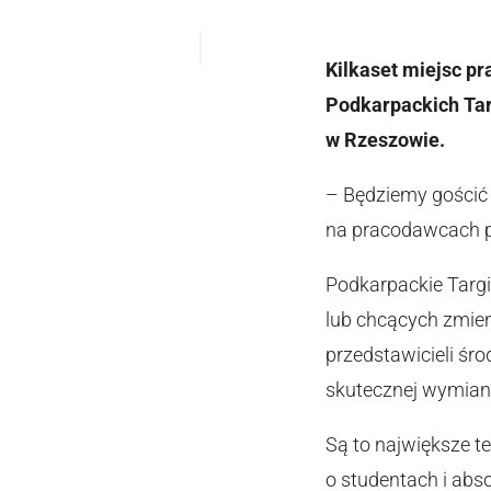
Kilkaset miejsc p
Podkarpackich Targ
w Rzeszowie.
– Będziemy gościć 
na pracodawcach po
Podkarpackie Targ
lub chcących zmie
przedstawicieli ś
skutecznej wymiany
Są to największe t
o studentach i abs