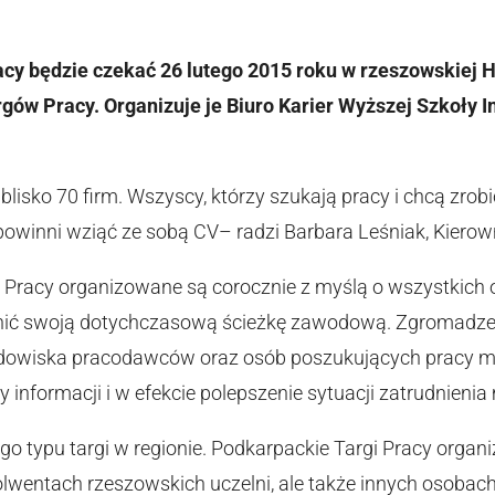
racy będzie czekać 26 lutego 2015 roku w rzeszowskiej
ów Pracy. Organizuje je Biuro Karier Wyższej Szkoły I
blisko 70 firm. Wszyscy, którzy szukają pracy i chcą zrob
winni wziąć ze sobą CV– radzi Barbara Leśniak, Kierowni
i Pracy organizowane są corocznie z myślą o wszystkich
nić swoją dotychczasową ścieżkę zawodową. Zgromadze
rodowiska pracodawców oraz osób poszukujących pracy m
 informacji i w efekcie polepszenie sytuacji zatrudnien
ego typu targi w regionie. Podkarpackie Targi Pracy orga
olwentach rzeszowskich uczelni, ale także innych osobac