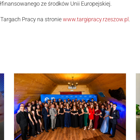
łfinansowanego ze środków Unii Europejskiej.
o Targach Pracy na stronie
www.targipracy.rzeszow.pl
.