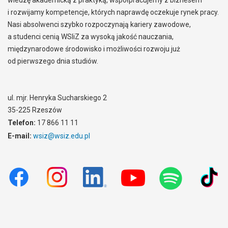
wiedzę akademicką z praktyką, współpracujemy z biznesem
i rozwijamy kompetencje, których naprawdę oczekuje rynek pracy.
Nasi absolwenci szybko rozpoczynają kariery zawodowe,
a studenci cenią WSIiZ za wysoką jakość nauczania,
międzynarodowe środowisko i możliwości rozwoju już
od pierwszego dnia studiów.
ul. mjr. Henryka Sucharskiego 2
35-225 Rzeszów
Telefon:
17 866 11 11
E-mail:
wsiz@wsiz.edu.pl