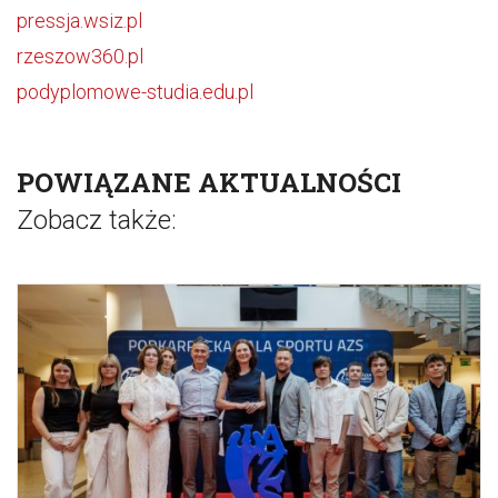
pressja.wsiz.pl
rzeszow360.pl
podyplomowe-studia.edu.pl
POWIĄZANE AKTUALNOŚCI
Zobacz także: