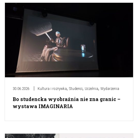
,
,
,
30.06.2026
Kultura i rozrywka
Studenci
Uczelnia
Wydarzenia
Bo studencka wyobraźnia nie zna granic –
wystawa IMAGINARIA