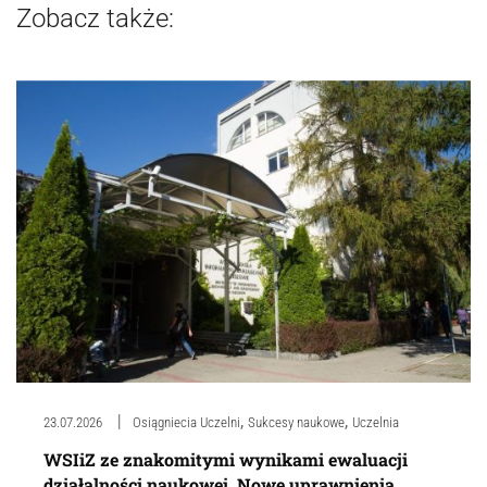
Zobacz także:
,
,
23.07.2026
Osiągniecia Uczelni
Sukcesy naukowe
Uczelnia
WSIiZ ze znakomitymi wynikami ewaluacji
działalności naukowej. Nowe uprawnienia