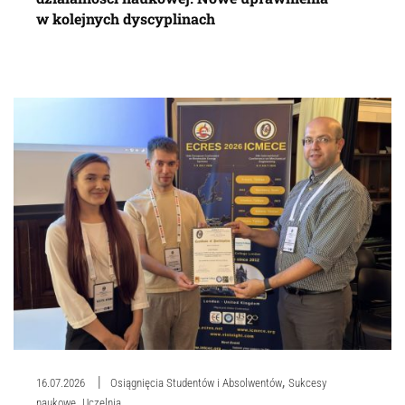
w kolejnych dyscyplinach
,
16.07.2026
Osiągnięcia Studentów i Absolwentów
Sukcesy
,
naukowe
Uczelnia