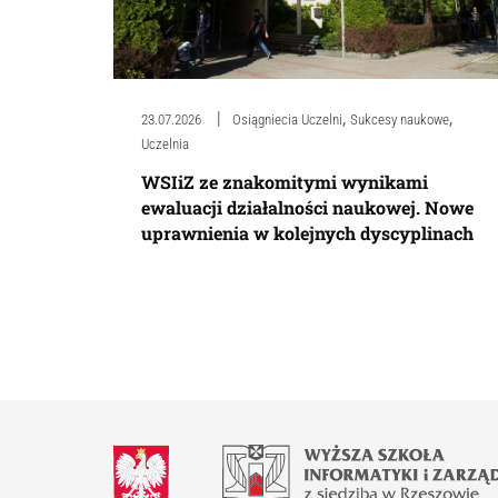
,
,
23.07.2026
Osiągniecia Uczelni
Sukcesy naukowe
Uczelnia
WSIiZ ze znakomitymi wynikami
ewaluacji działalności naukowej. Nowe
uprawnienia w kolejnych dyscyplinach