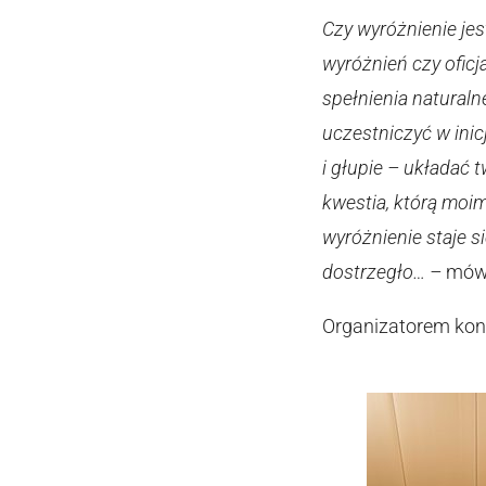
Czy wyróżnienie jes
wyróżnień czy oficj
spełnienia naturaln
uczestniczyć w ini
i głupie – układać t
kwestia, którą moi
wyróżnienie staje s
dostrzegło… –
mówi
Organizatorem konk