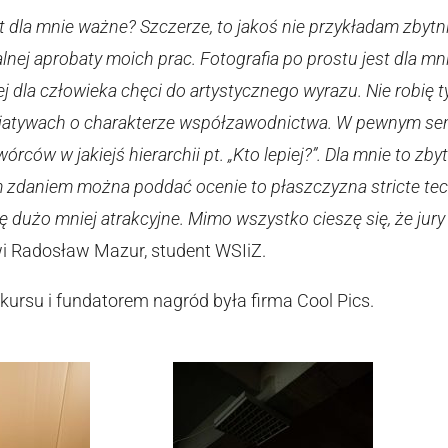
t dla mnie ważne? Szczerze, to jakoś nie przykładam zbytn
alnej aprobaty moich prac. Fotografia po prostu jest dla mn
ej dla człowieka chęci do artystycznego wyrazu. Nie robię 
cjatywach o charakterze współzawodnictwa. W pewnym sens
wórców w jakiejś hierarchii pt. „Kto lepiej?”. Dla mnie to 
m zdaniem można poddać ocenie to płaszczyzna stricte tech
ię dużo mniej atrakcyjne. Mimo wszystko cieszę się, że jur
 Radosław Mazur, student WSIiZ.
ursu i fundatorem nagród była firma Cool Pics.