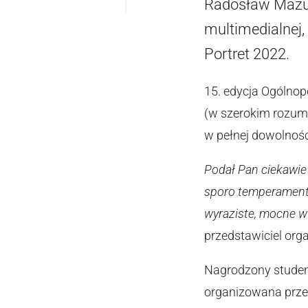
Radosław Mazur,
multimedialnej
Portret 2022.
15. edycja Ogólnop
(w szerokim rozumi
w pełnej dowolnośc
Podał Pan ciekawie
sporo temperamentu
wyraziste, mocne w
przedstawiciel org
Nagrodzony student
organizowana przez