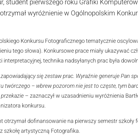
 student pierwszego roku Grafiki Komputerowej
, otrzymał wyróżnienie w Ogólnopolskim Konkur
olskiego Konkursu Fotograficznego tematycznie oscylow
eniu tego słowa). Konkursowe prace miały ukazywać czł
i interpretacyjnej, technika nadsyłanych prac była dowol
 zapowiadający się zestaw prac. Wyraźnie generuje Pan s
 twórczego – wbrew pozorom nie jest to częste, tym bardz
 przekazie
– zaznaczył w uzasadnieniu wyróżnienia Bartło
anizatora konkursu.
 otrzymał dofinansowanie na pierwszy semestr szkoły foto
 szkołę artystyczną Fotografika.