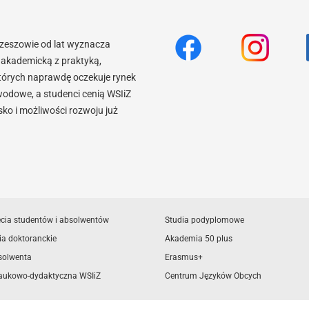
Rzeszowie od lat wyznacza
akademicką z praktyką,
tórych naprawdę oczekuje rynek
wodowe, a studenci cenią WSIiZ
o i możliwości rozwoju już
ęcia studentów i absolwentów
Studia podyplomowe
ia doktoranckie
Akademia 50 plus
solwenta
Erasmus+
aukowo-dydaktyczna WSIiZ
Centrum Języków Obcych