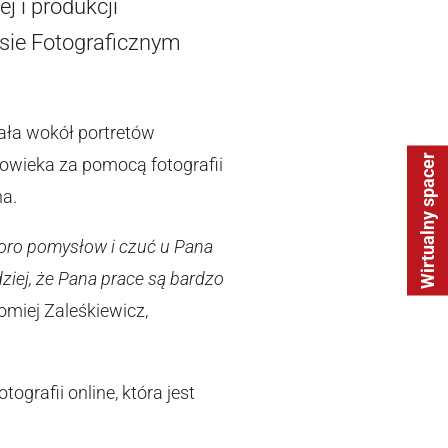
 i produkcji
sie Fotograficznym
ała wokół portretów
Wirtualny spacer
owieka za pomocą fotografii
na.
poro pomysłow i czuć u Pana
iej, że Pana prace są bardzo
miej Zaleśkiewicz,
grafii online, która jest