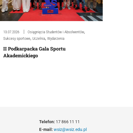
,
13.07.2026
Osiągnięcia Studentów i Absolwentów
,
,
Sukcesy sportowe
Uczelnia
Wydarzenia
II Podkarpacka Gala Sportu
Akademickiego
Telefon:
17 866 11 11
E-mail:
wsiz@wsiz.edu.pl