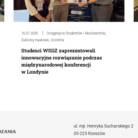
,
16.07.2026
Osiągnięcia Studentów i Absolwentów
,
Sukcesy naukowe
Uczelnia
Studenci WSIiZ zaprezentowali
innowacyjne rozwiązanie podczas
międzynarodowej konferencji
w Londynie
ul. mjr. Henryka Sucharskiego 2
35-225 Rzeszów