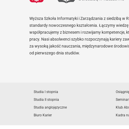
Wyższa Szkoła Informatyki i Zarządzania z siedzibą w 
standardy nowoczesnego kształcenia. Łączymy wiedzę 
współpracujemy z biznesem i rozwijamy kompetencje, k
pracy. Nasi absolwenci szybko rozpoczynają kariery za
za wysoką jakość nauczania, międzynarodowe środowisk
od pierwszego dnia studiów.
Studia I stopnia
Osiągni
Studia II stopnia
Seminar
Studia anglojęzyczne
Klub Ab
Biuro Karier
Kadra n