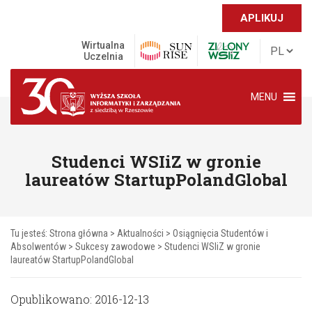
APLIKUJ
Wirtualna
Uczelnia
MENU
Studenci WSIiZ w gronie
laureatów StartupPolandGlobal
Tu jesteś:
Strona główna
>
Aktualności
>
Osiągnięcia Studentów i
Absolwentów
>
Sukcesy zawodowe
>
Studenci WSIiZ w gronie
laureatów StartupPolandGlobal
Opublikowano: 2016-12-13