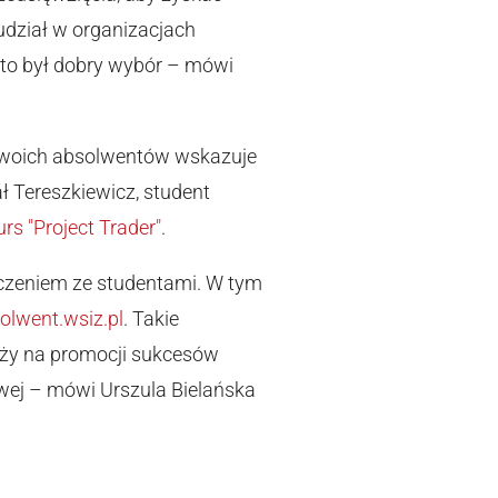
udział w organizacjach
 to był dobry wybór – mówi
 swoich absolwentów wskazuje
 Tereszkiewicz, student
rs "Project Trader"
.
czeniem ze studentami. W tym
olwent.wsiz.pl
. Takie
leży na promocji sukcesów
ej – mówi Urszula Bielańska