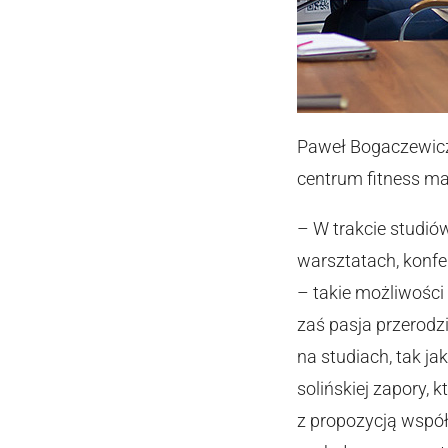
Paweł Bogaczewicz 
centrum fitness ma
– W trakcie studió
warsztatach, konfe
– takie możliwości
zaś pasja przerodz
na studiach, tak j
solińskiej zapory,
z propozycją współ