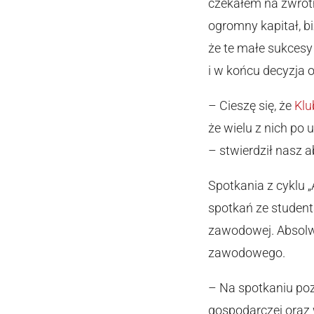
czekałem na zwrotn
ogromny kapitał, b
że te małe sukcesy
i w końcu decyzja 
– Cieszę się, że
Klu
że wielu z nich po 
– stwierdził nasz 
Spotkania z cyklu 
spotkań ze student
zawodowej. Absolwe
zawodowego.
– Na spotkaniu poz
gospodarczej oraz 