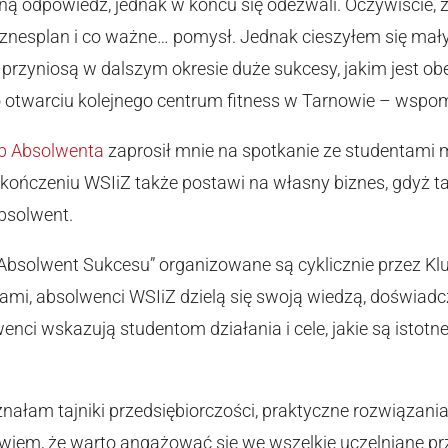
ą odpowiedź, jednak w końcu się odezwali. Oczywiście, że
iznesplan i co ważne… pomysł. Jednak cieszyłem się mał
 przyniosą w dalszym okresie duże sukcesy, jakim jest o
o otwarciu kolejnego centrum fitness w Tarnowie – wsp
b Absolwenta
zaprosił mnie na spotkanie ze studentami m
ukończeniu WSIiZ także postawi na własny biznes, gdyż ta
absolwent.
„Absolwent Sukcesu” organizowane są cyklicznie przez K
ami, absolwenci WSIiZ dzielą się swoją wiedzą, doświadc
nci wskazują studentom działania i cele, jakie są istotn
nałam tajniki przedsiębiorczości, praktyczne rozwiązania
wiem, że warto angażować się we wszelkie uczelniane pr