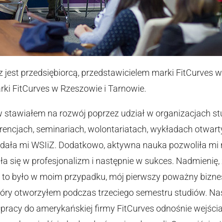
jest przedsiębiorcą, przedstawicielem marki FitCurves w
rki FitCurves w Rzeszowie i Tarnowie.
w stawiałem na rozwój poprzez udział w organizacjach st
rencjach, seminariach, wolontariatach, wykładach otwar
 dała mi WSIiZ. Dodatkowo, aktywna nauka pozwoliła mi n
iła się w profesjonalizm i następnie w sukces. Nadmienię
ak to było w moim przypadku, mój pierwszy poważny biznes
 który otworzyłem podczas trzeciego semestru studiów. N
pracy do amerykańskiej firmy FitCurves odnośnie wejścia 