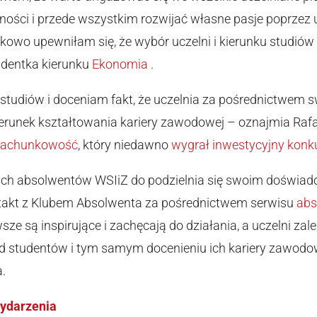
ości i przede wszystkim rozwijać własne pasje poprzez 
kowo upewniłam się, że wybór uczelni i kierunku studiów
udentka kierunku
Ekonomia
.
 studiów i doceniam fakt, że uczelnia za pośrednictwem
runek kształtowania kariery zawodowej – oznajmia Rafał
 rachunkowość
, który niedawno
wygrał inwestycyjny konku
ch absolwentów WSIiZ do podzielnia się swoim doświad
ntakt z Klubem Absolwenta za pośrednictwem serwisu
abs
ze są inspirujące i zachęcają do działania, a uczelni za
 studentów i tym samym docenieniu ich kariery zawodow
.
wydarzenia