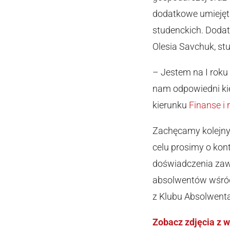
dodatkowe umiejętn
studenckich. Dodat
Olesia Savchuk, st
– Jestem na I roku
nam odpowiedni kie
kierunku
Finanse i
Zachęcamy kolejny
celu prosimy o ko
doświadczenia zaws
absolwentów wśród
z Klubu Absolwenta
Zobacz zdjęcia z 