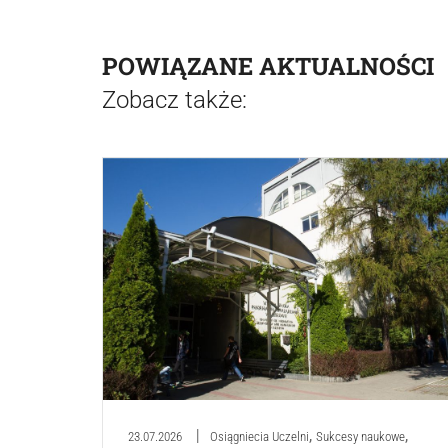
POWIĄZANE AKTUALNOŚCI
Zobacz także:
,
,
23.07.2026
Osiągniecia Uczelni
Sukcesy naukowe