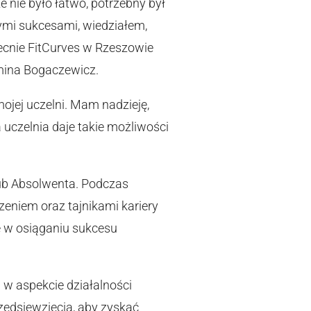
 nie było łatwo, potrzebny był
ymi sukcesami, wiedziałem,
becnie FitCurves w Rzeszowie
omina Bogaczewicz.
ojej uczelni. Mam nadzieję,
 uczelnia daje takie możliwości
lub Absolwenta. Podczas
zeniem oraz tajnikami kariery
e w osiąganiu sukcesu
 w aspekcie działalności
zedsięwzięcia, aby zyskać