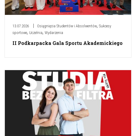
,
13.07.2026
Osiągnięcia Studentów i Absolwentów
Sukcesy
,
,
sportowe
Uczelnia
Wydarzenia
II Podkarpacka Gala Sportu Akademickiego