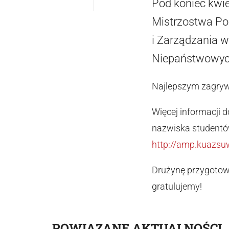
Pod koniec kwi
Mistrzostwa Pol
i Zarządzania w
Niepaństwowyc
Najlepszym zagryw
Więcej informacji 
nazwiska studentów
http://amp.kuazsu
Drużynę przygoto
gratulujemy!
POWIĄZANE AKTUALNOŚCI