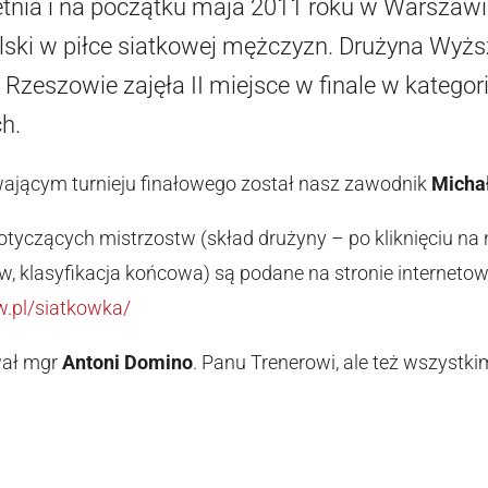
etnia i na początku maja 2011 roku w Warszawi
ski w piłce siatkowej mężczyzn. Drużyna Wyższ
 Rzeszowie zajęła II miejsce w finale w katego
h.
ającym turnieju finałowego został nasz zawodnik
Micha
dotyczących mistrzostw (skład drużyny – po kliknięciu na
, klasyfikacja końcowa) są podane na stronie interneto
w.pl/siatkowka/
wał mgr
Antoni Domino
. Panu Trenerowi, ale też wszyst