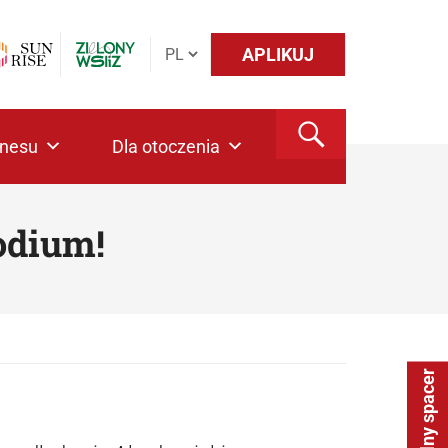
APLIKUJ
znesu
Dla otoczenia
odium!
Wirtualny spacer