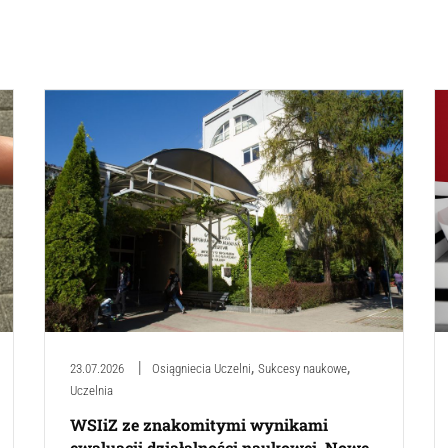
,
,
23.07.2026
Osiągniecia Uczelni
Sukcesy naukowe
Uczelnia
WSIiZ ze znakomitymi wynikami
ewaluacji działalności naukowej. Nowe