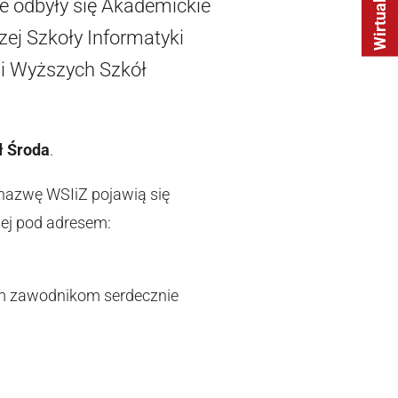
e odbyły się Akademickie
ej Szkoły Informatyki
rii Wyższych Szkół
ł Środa
.
 nazwę WSIiZ pojawią się
wej pod adresem:
kim zawodnikom serdecznie