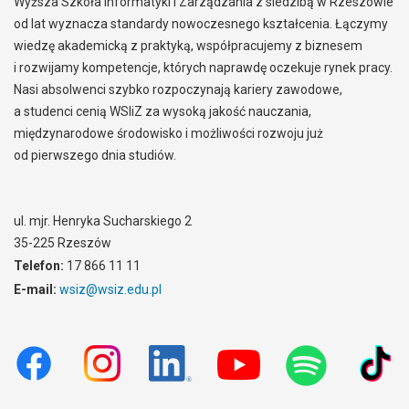
Wyższa Szkoła Informatyki i Zarządzania z siedzibą w Rzeszowie
od lat wyznacza standardy nowoczesnego kształcenia. Łączymy
wiedzę akademicką z praktyką, współpracujemy z biznesem
i rozwijamy kompetencje, których naprawdę oczekuje rynek pracy.
Nasi absolwenci szybko rozpoczynają kariery zawodowe,
a studenci cenią WSIiZ za wysoką jakość nauczania,
międzynarodowe środowisko i możliwości rozwoju już
od pierwszego dnia studiów.
ul. mjr. Henryka Sucharskiego 2
35-225 Rzeszów
Telefon:
17 866 11 11
E-mail:
wsiz@wsiz.edu.pl