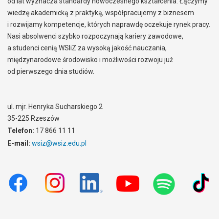
od lat wyznacza standardy nowoczesnego kształcenia. Łączymy
wiedzę akademicką z praktyką, współpracujemy z biznesem
i rozwijamy kompetencje, których naprawdę oczekuje rynek pracy.
Nasi absolwenci szybko rozpoczynają kariery zawodowe,
a studenci cenią WSIiZ za wysoką jakość nauczania,
międzynarodowe środowisko i możliwości rozwoju już
od pierwszego dnia studiów.
ul. mjr. Henryka Sucharskiego 2
35-225 Rzeszów
Telefon:
17 866 11 11
E-mail:
wsiz@wsiz.edu.pl