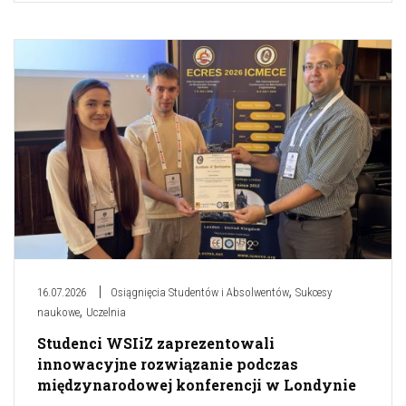
,
16.07.2026
Osiągnięcia Studentów i Absolwentów
Sukcesy
,
naukowe
Uczelnia
Studenci WSIiZ zaprezentowali
innowacyjne rozwiązanie podczas
międzynarodowej konferencji w Londynie