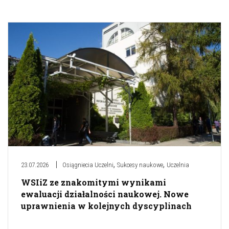
,
,
23.07.2026
Osiągniecia Uczelni
Sukcesy naukowe
Uczelnia
WSIiZ ze znakomitymi wynikami
ewaluacji działalności naukowej. Nowe
uprawnienia w kolejnych dyscyplinach