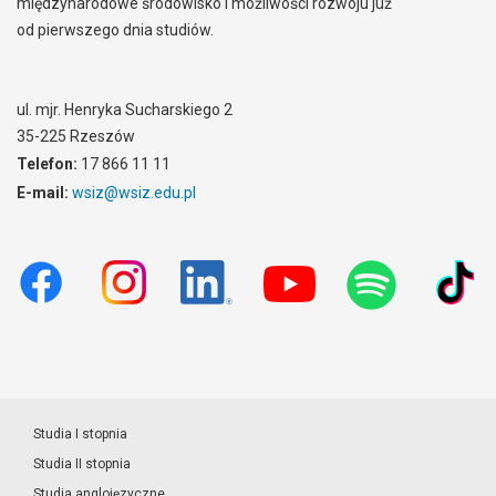
międzynarodowe środowisko i możliwości rozwoju już
od pierwszego dnia studiów.
ul. mjr. Henryka Sucharskiego 2
35-225 Rzeszów
Telefon:
17 866 11 11
E-mail:
wsiz@wsiz.edu.pl
Studia I stopnia
Studia II stopnia
Studia anglojęzyczne