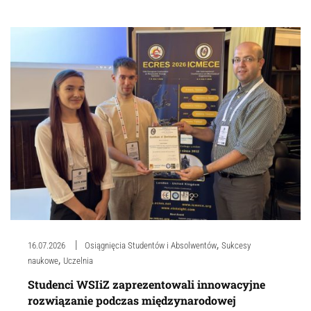
,
16.07.2026
Osiągnięcia Studentów i Absolwentów
Sukcesy
,
naukowe
Uczelnia
Studenci WSIiZ zaprezentowali innowacyjne
rozwiązanie podczas międzynarodowej