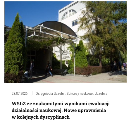
,
,
23.07.2026
Osiągniecia Uczelni
Sukcesy naukowe
Uczelnia
WSIiZ ze znakomitymi wynikami ewaluacji
działalności naukowej. Nowe uprawnienia
w kolejnych dyscyplinach