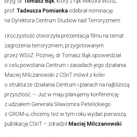
bryg. dr
Tomasz Bąk
, który z rąk Rektora WSIiZ,
prof.
Tadeusza Pomianka
odebrał nominację
na Dyrektora Centrum Studiów nad Terroryzmem.
Uroczystość otworzyła prezentacja filmu na temat
zagrożenia terroryzmem, przygotowanym
przez WSIiZ. Później, dr Tomasz Bąk opowiedział
o celu powstania Centrum i zasadach jego działania.
Maciej Milczanowski z CSnT mówił z kolei
o strukturze działania Centrum i planach na najbliższą
przyszłość. – Już w maju planujemy konferencję
z udziałem Generała Sławomira Petelickiego
z GROM-u, chcemy też w tym roku wydać pierwszą
publikację CSnT – zdradził
Maciej Milczanowski
.