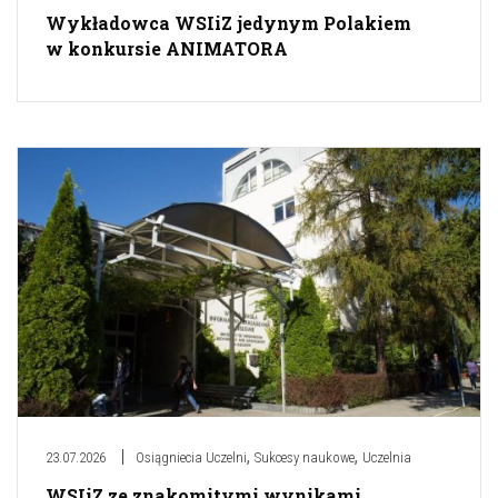
Wykładowca WSIiZ jedynym Polakiem
w konkursie ANIMATORA
,
,
23.07.2026
Osiągniecia Uczelni
Sukcesy naukowe
Uczelnia
WSIiZ ze znakomitymi wynikami