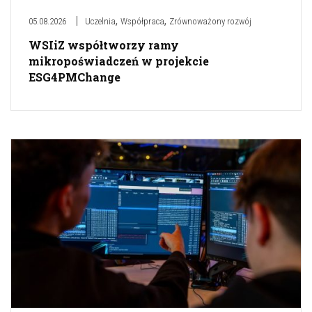
,
,
05.08.2026
Uczelnia
Współpraca
Zrównoważony rozwój
WSIiZ współtworzy ramy
mikropoświadczeń w projekcie
ESG4PMChange