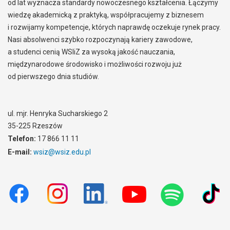
od lat wyznacza standardy nowoczesnego kształcenia. Łączymy
wiedzę akademicką z praktyką, współpracujemy z biznesem
i rozwijamy kompetencje, których naprawdę oczekuje rynek pracy.
Nasi absolwenci szybko rozpoczynają kariery zawodowe,
a studenci cenią WSIiZ za wysoką jakość nauczania,
międzynarodowe środowisko i możliwości rozwoju już
od pierwszego dnia studiów.
ul. mjr. Henryka Sucharskiego 2
35-225 Rzeszów
Telefon:
17 866 11 11
E-mail:
wsiz@wsiz.edu.pl