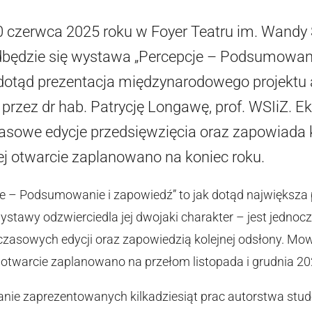
 czerwca 2025 roku w Foyer Teatru im. Wand
będzie się wystawa „Percepcje – Podsumowani
 dotąd prezentacja międzynarodowego projektu 
przez dr hab. Patrycję Longawę, prof. WSIiZ.
asowe edycje przedsięwzięcia oraz zapowiada k
rej otwarcie zaplanowano na koniec roku.
 – Podsumowanie i zapowiedź” to jak dotąd największa p
 wystawy odzwierciedla jej dwojaki charakter – jest jed
zasowych edycji oraz zapowiedzią kolejnej odsłony. Mow
h otwarcie zaplanowano na przełom listopada i grudnia 20
anie zaprezentowanych kilkadziesiąt prac autorstwa st