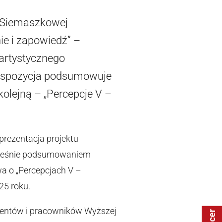
y Siemaszkowej
e i zapowiedź” –
artystycznego
 Ekspozycja podsumowuje
olejną – „Percepcje V –
rezentacja projektu
nocześnie podsumowaniem
a o „Percepcjach V –
25 roku.
udentów i pracowników Wyższej