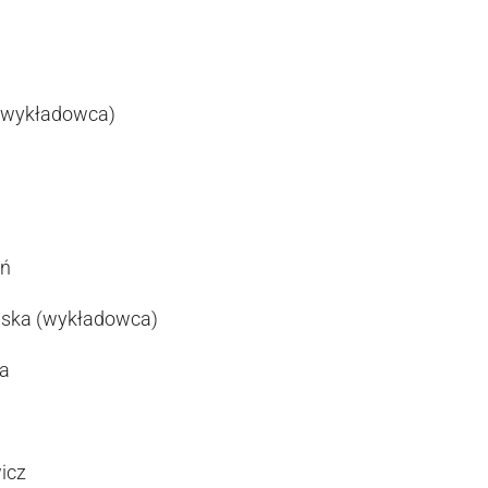
 (wykładowca)
a
eń
wska (wykładowca)
ka
icz