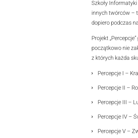
Szkoły Informatyki 
innych twórców – t
dopiero podczas n
Projekt „Percepcje”
początkowo nie zakł
z których każda sk
Percepcje I – Kr
Percepcje II – Ro
Percepcje III – L
Percepcje IV – Św
Percepcje V – Z