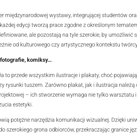
ter międzynarodowej wystawy, integrującej studentów or
y każdej edycji tworzą prace zgodne z określonym temat
definiowane, ale pozostają na tyle szerokie, by umożliwi
ależnie od kulturowego czy artystycznego kontekstu twórcy
, fotografie, komiksy…
 to przede wszystkim ilustracje i plakaty, choć pojawiają 
czy rysunki tuszem. Zarówno plakat, jak i ilustracja nale
ojektowej – ich stworzenie wymaga nie tylko warsztatu i
ucia estetyki.
owią potężne narzędzia komunikacji wizualnej. Dzięki un
do szerokiego grona odbiorców, przekraczając granice ję