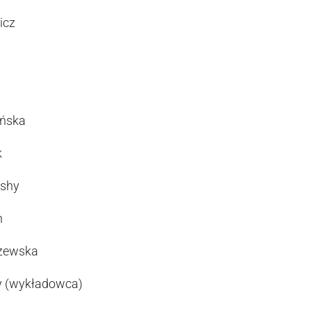
icz
ińska
k
ushy
h
czewska
y (wykładowca)