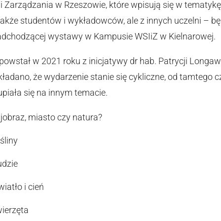
i Zarządzania w Rzeszowie, które wpisują się w tematykę p
akże studentów i wykładowców, ale z innych uczelni – b
adchodzącej wystawy w Kampusie WSIiZ w Kielnarowej.
 powstał w 2021 roku z inicjatywy dr hab. Patrycji Longaw
adano, że wydarzenie stanie się cykliczne, od tamtego cza
upiała się na innym temacie.
ajobraz, miasto czy natura?
śliny
udzie
iatło i cień
wierzęta