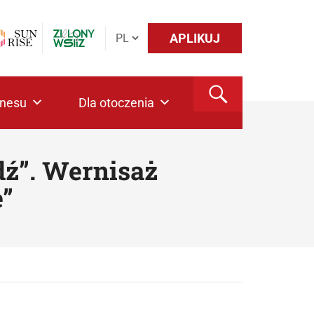
APLIKUJ
znesu
Dla otoczenia
dź”. Wernisaż
e”