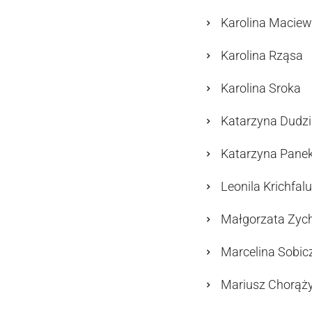
Karolina Maciew
Karolina Rząsa
Karolina Sroka
Katarzyna Dudz
Katarzyna Pane
Leonila Krichfal
Małgorzata Zyc
Marcelina Sobi
Mariusz Chorąż