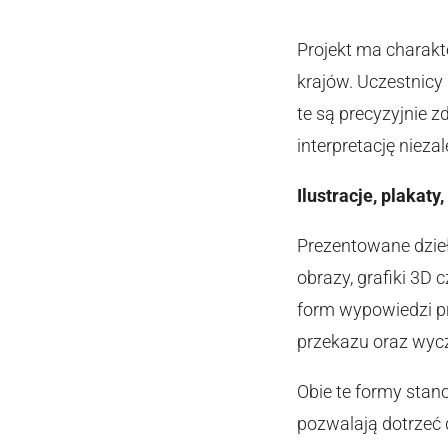
Projekt ma charak
krajów. Uczestnic
te są precyzyjnie z
interpretację niez
Ilustracje, plakaty
Prezentowane dzieła
obrazy, grafiki 3D 
form wypowiedzi pr
przekazu oraz wycz
Obie te formy stan
pozwalają dotrzeć 