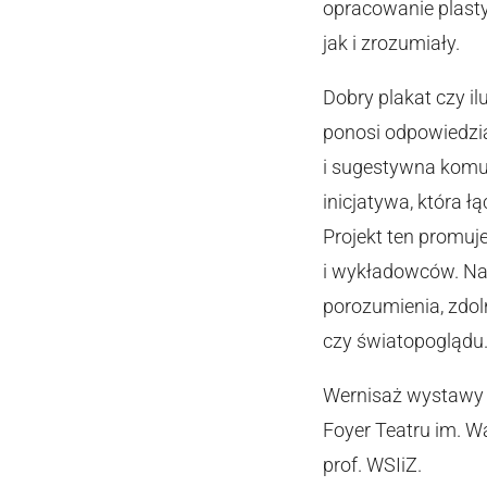
opracowanie plast
jak i zrozumiały.
Dobry plakat czy il
ponosi odpowiedzia
i sugestywna komun
inicjatywa, która ł
Projekt ten promu
i wykładowców. Nad
porozumienia, zdol
czy światopoglądu
Wernisaż wystawy 
Foyer Teatru im. 
prof. WSIiZ.