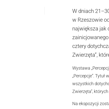
W dniach 21–30
w Rzeszowie od
największa jak
zainicjowanego 
cztery dotychcz
Zwierzęta”, któ
Wystawa „Percepcje
„Percepcje”. Tytuł
wszystkich dotychc
Zwierzęta”, któryc
Na ekspozycji zost