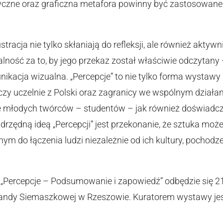
yczne oraz graficzna metafora powinny być zastosowane
ustracja nie tylko skłaniają do refleksji, ale również aktyw
lność za to, by jego przekaz został właściwie odczytany 
ikacja wizualna. „Percepcje” to nie tylko forma wystawy
ączy uczelnie z Polski oraz zagranicy we wspólnym działa
je młodych twórców – studentów – jak również doświad
rzędną ideą „Percepcji” jest przekonanie, że sztuka moż
nym do łączenia ludzi niezależnie od ich kultury, pochodz
.
„Percepcje – Podsumowanie i zapowiedź” odbędzie się 2
Wandy Siemaszkowej w Rzeszowie. Kuratorem wystawy jest