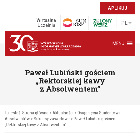
APLIKUJ
Wirtualna
Uczelnia
MENU
Paweł Lubiński gościem
„Rektorskiej kawy
z Absolwentem”
Tu jesteś:
Strona główna
>
Aktualności
>
Osiągnięcia Studentów i
Absolwentów
>
Sukcesy zawodowe
>
Paweł Lubiński gościem
„Rektorskiej kawy z Absolwentem”