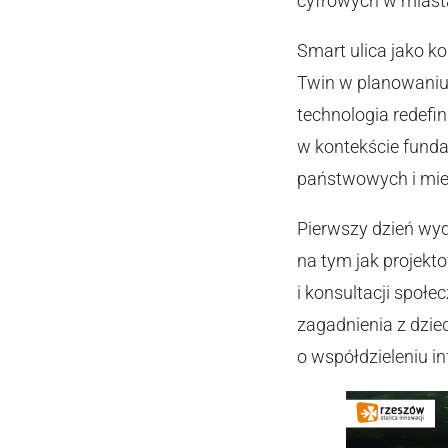
cyfrowych w miastac
Smart ulica jako k
Twin w planowaniu,
technologia redefin
w kontekście fund
państwowych i miejs
Pierwszy dzień wyd
na tym jak projekt
i konsultacji społe
zagadnienia z dzie
o współdzieleniu i