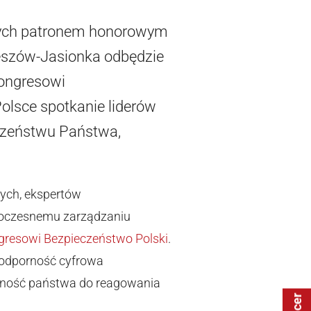
órych patronem honorowym
eszów-Jasionka odbędzie
Kongresowi
olsce spotkanie liderów
czeństwu Państwa,
ych, ekspertów
owoczesnemu zarządzaniu
gresowi Bezpieczeństwo Polski
.
, odporność cyfrowa
lność państwa do reagowania