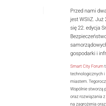
Przed nami dwa
jest WSIiZ. Ju
się 22. edycja 
Bezpieczeństwo 
samorządowych,
gospodarki i inf
Smart City Forum
t
technologicznych i
miastem. Tegorocz
Wspólnie stworzą p
oraz rozwiązania 
na zagrożenia ora