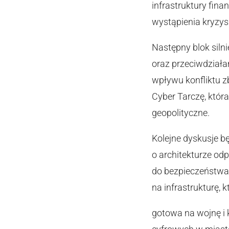
infrastruktury fin
wystąpienia kryzys
Następny blok siln
oraz przeciwdział
wpływu konfliktu z
Cyber Tarczę, któr
geopolityczne.
Kolejne dyskusje bę
o architekturze od
do bezpieczeństwa 
na infrastrukturę, k
gotowa na wojnę i 