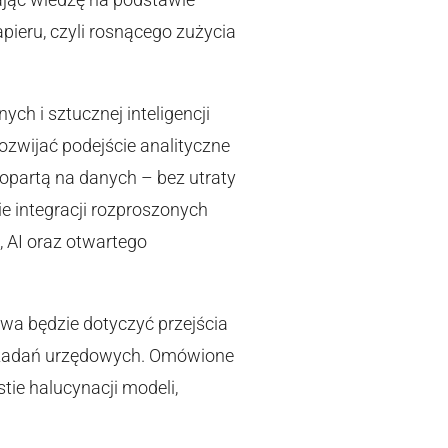
ieru, czyli rosnącego zużycia
ch i sztucznej inteligencji
ozwijać podejście analityczne
opartą na danych – bez utraty
ie integracji rozproszonych
, AI oraz otwartego
owa będzie dotyczyć przejścia
i zadań urzędowych. Omówione
ie halucynacji modeli,