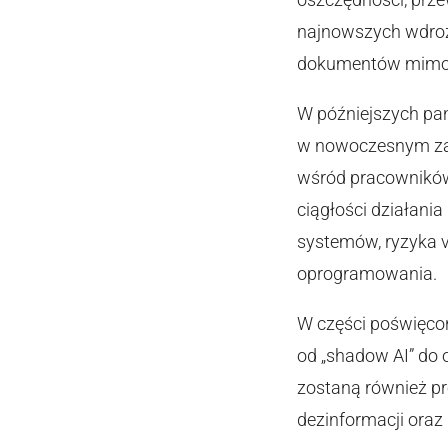
najnowszych wdroże
dokumentów mimo w
W późniejszych pan
w nowoczesnym zarz
wśród pracowników 
ciągłości działania
systemów, ryzyka ve
oprogramowania.
W części poświęcon
od „shadow AI” do
zostaną również pr
dezinformacji ora