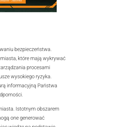
owaniu bezpieczeństwa.
miasta, które mają wykrywać
 zarządzania procesami
usze wysokiego ryzyka.
urą informacyjną Państwa
odporności.
miasta. Istotnym obszarem
 mogą one generować
ając wiedzę na podstawie