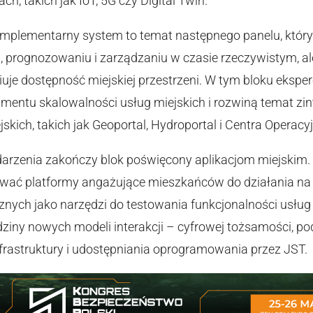
h, takich jak IoT, 5G czy Digital Twin.
omplementarny system to temat następnego panelu, który 
 prognozowaniu i zarządzaniu w czasie rzeczywistym, al
iuje dostępność miejskiej przestrzeni. W tym bloku eksper
amentu skalowalności usług miejskich i rozwiną temat 
kich, takich jak Geoportal, Hydroportal i Centra Operacyj
arzenia zakończy blok poświęcony aplikacjom miejskim. 
ować platformy angażujące mieszkańców do działania na 
cznych jako narzędzi do testowania funkcjonalności usług
dziny nowych modeli interakcji – cyfrowej tożsamości, pod
nfrastruktury i udostępniania oprogramowania przez JST.