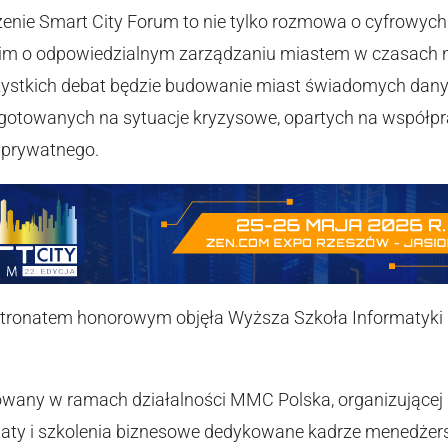
nie Smart City Forum to nie tylko rozmowa o cyfrowych 
kim o odpowiedzialnym zarządzaniu miastem w czasach
stkich debat będzie budowanie miast świadomych danyc
ygotowanych na sytuacje kryzysowe, opartych na współp
a prywatnego.
tronatem honorowym objęła Wyższa Szkoła Informatyki i
zowany w ramach działalności MMC Polska, organizującej 
taty i szkolenia biznesowe dedykowane kadrze menedżers