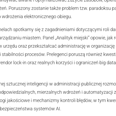
ń. Poruszony zostanie także problem tzw. paradoksu pap
drożenia elektronicznego obiegu.
elach spotkamy się z zagadnieniami dotyczącymi roli dany
ądzaniu miastem. Panel „Analityk miejski” opowie, jak r
urzędu oraz przekształcać administrację w organizację 
 i stabilności procesów. Prelegenci poruszą również kwest
ndor lock-in oraz realnych korzyści i ograniczeń big data
ej sztucznej inteligencji w administracji publicznej rozm
 odpowiedzialnych, mierzalnych wdrożeń i automatyzacj
ogi jakościowe i mechanizmy kontroli błędów, w tym kwest
z bezpieczeństwa systemów AI.