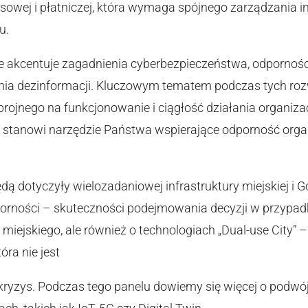
ansowej i płatniczej, która wymaga spójnego zarządzania 
u.
ie akcentuje zagadnienia cyberbezpieczeństwa, odpornoś
ania dezinformacji. Kluczowym tematem podczas tych ro
brojnego na funkcjonowanie i ciągłość działania organiz
a stanowi narzędzie Państwa wspierające odporność organ
dą dotyczyły wielozadaniowej infrastruktury miejskiej i 
porności – skuteczności podejmowania decyzji w przypa
miejskiego, ale również o technologiach „Dual-use City” –
tóra nie jest
kryzys. Podczas tego panelu dowiemy się więcej o podw