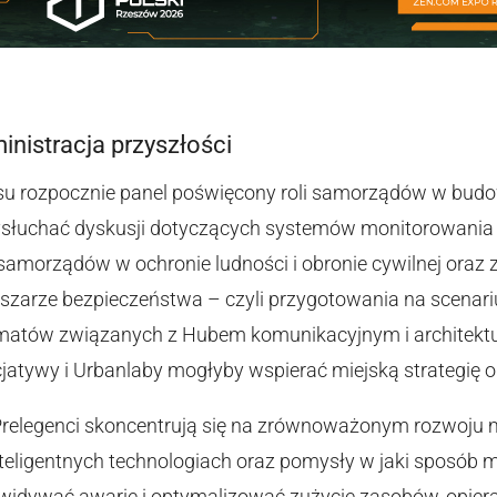
ministracja przyszłości
esu rozpocznie panel poświęcony roli samorządów w bud
słuchać dyskusji dotyczących systemów monitorowania 
samorządów w ochronie ludności i obronie cywilnej oraz
szarze bezpieczeństwa – czyli przygotowania na scenari
ematów związanych z Hubem komunikacyjnym i architekt
icjatywy i Urbanlaby mogłyby wspierać miejską strategię 
Prelegenci skoncentrują się na zrównoważonym rozwoju 
teligentnych technologiach oraz pomysły w jaki sposób
widywać awarie i optymalizować zużycie zasobów, opier