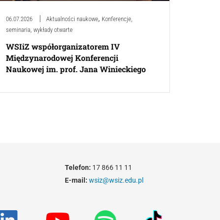
,
06.07.2026
Aktualności naukowe
Konferencje,
seminaria, wykłady otwarte
WSIiZ współorganizatorem IV
Międzynarodowej Konferencji
Naukowej im. prof. Jana Winieckiego
Telefon:
17 866 11 11
E-mail:
wsiz@wsiz.edu.pl