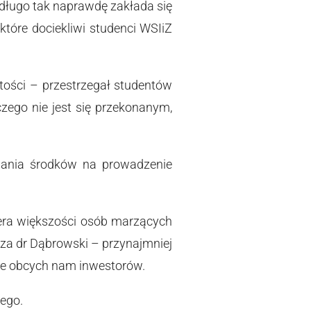
k długo tak naprawdę zakłada się
, które dociekliwi studenci WSIiZ
tości – przestrzegał studentów
zego nie jest się przekonanym,
wania środków na prowadzenie
iera większości osób marzących
cza dr Dąbrowski – przynajmniej
nie obcych nam inwestorów.
zego.