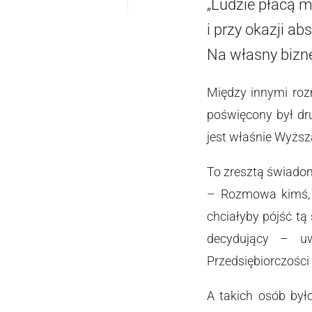
„Ludzie płacą m
i przy okazji a
Na własny bizne
Między innymi roz
poświęcony był dr
jest właśnie Wyższ
To zresztą świado
– Rozmowa kimś, k
chciałyby pójść t
decydujący – 
Przedsiębiorczości
A takich osób był