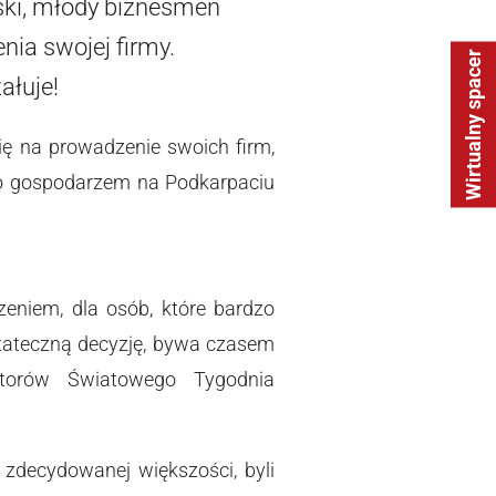
wski, młody biznesmen
nia swojej firmy.
Wirtualny spacer
ałuje!
ę na prowadzenie swoich firm,
go gospodarzem na Podkarpaciu
eniem, dla osób, które bardzo
stateczną decyzję, bywa czasem
atorów Światowego Tygodnia
 zdecydowanej większości, byli