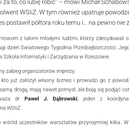
i za to, co lubię robić” – mówi Michał Schabo
bsolwent WSIiZ. W tym również upatruje powodze
s postawił półtora roku temu i… na pewno nie ż
mowom z takimi młodymi ludźmi, którzy zdecydowali si
ugi dzień Światowego Tygodnia Przedsiębiorczości. Je
a Szkoła Informatyki i Zarządzania w Rzeszowie.
my zabieg organizatorów imprezy.
to już założył własny biznes i prowadzi go z powodz
ą samą drogą, mają nawet pomysł, ale boją się podjąć o
uważa dr
Paweł J. Dąbrowski
, jeden z koordyn
 na WSIiZ.
o wśród uczestników warsztatów przynajmniej kilka. W