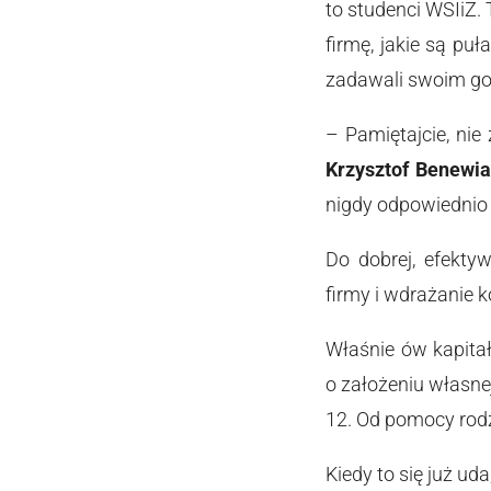
to studenci WSIiZ.
firmę, jakie są puł
zadawali swoim go
– Pamiętajcie, ni
Krzysztof Benewia
nigdy odpowiednio 
Do dobrej, efekt
firmy i wdrażanie 
Właśnie ów kapitał
o założeniu własne
12. Od pomocy rodz
Kiedy to się już ud