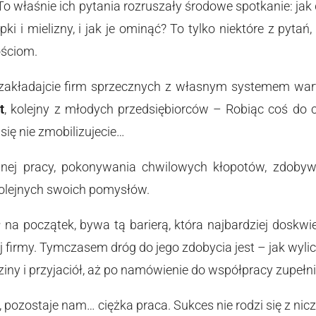
 To właśnie ich pytania rozruszały środowe spotkanie: ja
apki i mielizny, i jak je ominąć? To tylko niektóre z pytań
ściom.
e zakładajcie firm sprzecznych z własnym systemem war
t
, kolejny z młodych przedsiębiorców – Robiąc coś do c
się nie zmobilizujecie…
ywnej pracy, pokonywania chwilowych kłopotów, zdoby
kolejnych swoich pomysłów.
 na początek, bywa tą barierą, która najbardziej doskw
j firmy. Tymczasem dróg do jego zdobycia jest – jak wyli
iny i przyjaciół, aż po namówienie do współpracy zupeł
a, pozostaje nam… ciężka praca. Sukces nie rodzi się z nic