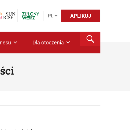
APLIKUJ
znesu
Dla otoczenia
ści