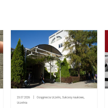
,
,
23.07.2026
Osiągniecia Uczelni
Sukcesy naukowe
Uczelnia