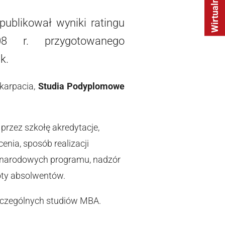
publikował wyniki ratingu
 r. przygotowanego
k.
dkarpacia,
Studia Podyplomowe
rzez szkołę akredytacje,
nia, sposób realizacji
ynarodowych programu, nadzór
oty absolwentów.
czególnych studiów MBA.