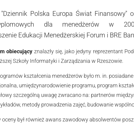
 "Dziennik Polska Europa Świat Finansowy" o
dyplomowych dla menedżerów w 2008
szenie Edukacji Menedżerskiej Forum i BRE Ban
am obiecujący
znalazły się, jako jedyny reprezentant Po
szej Szkoły Informatyki i Zarządzania w Rzeszowie.
gramów kształcenia menedżerów było m. in. posiadane p
cjonalna, umiędzynarodowienie programu, program kształce
słowy szczególną uwagę zwracano na: partnerów międz
 wykładów, metody prowadzenia zajęć, budowanie wspóln
w oceny był również awans zawodowy absolwentów posz