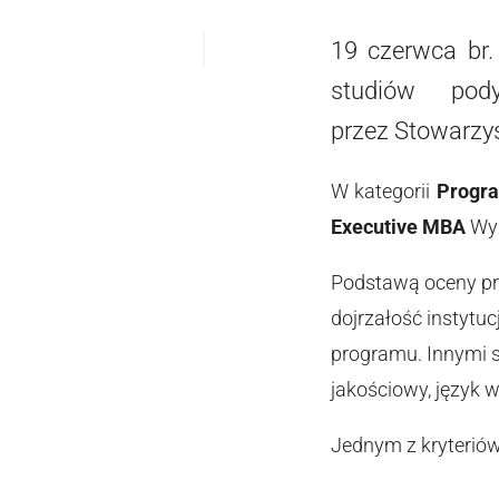
19 czerwca br.
studiów po
przez Stowarzy
W kategorii
Progr
Executive MBA
Wyż
Podstawą oceny pro
dojrzałość instytu
programu. Innymi 
jakościowy, język
Jednym z kryterió