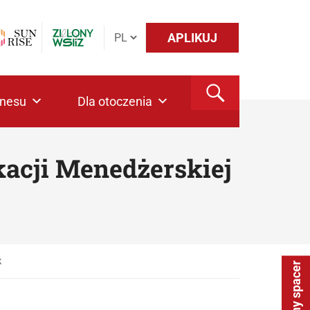
APLIKUJ
znesu
Dla otoczenia
acji Menedżerskiej
k
Wirtualny spacer