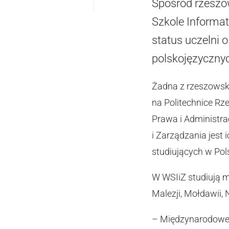
Spośród rzeszow
Szkole Informa
status uczelni 
polskojęzyczny
Żadna z rzeszowskic
na Politechnice Rz
Prawa i Administra
i Zarządzania jest
studiujących w Pol
W WSIiZ studiują młod
Malezji, Mołdawii, N
– Międzynarodowe 