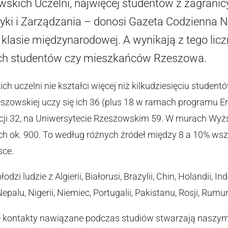
skich Uczelni, najwięcej studentów z zagranic
tyki i Zarządzania – donosi Gazeta Codzienna
o klasie międzynarodowej. A wynikają z tego licz
ch studentów czy mieszkańców Rzeszowa.
h uczelni nie kształci więcej niż kilkudziesięciu student
eszowskiej uczy się ich 36 (plus 18 w ramach programu 
cji 32, na Uniwersytecie Rzeszowskim 59. W murach Wyżs
 ich ok. 900. To według różnych źródeł między 8 a 10% w
sce.
zi ludzie z Algierii, Białorusi, Brazylii, Chin, Holandii, Indii
epalu, Nigerii, Niemiec, Portugalii, Pakistanu, Rosji, Rumuni
kontakty nawiązane podczas studiów stwarzają naszy