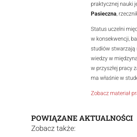
praktycznej nauki
Pasieczna
, rzeczn
Status uczelni mię
w konsekwencji, ba
studiów stwarzają
wiedzy w międzyna
w przyszłej pracy 
ma właśnie w stude
Zobacz materiał p
POWIĄZANE AKTUALNOŚCI
Zobacz także: