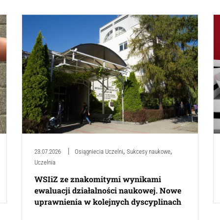
,
,
23.07.2026
Osiągniecia Uczelni
Sukcesy naukowe
Uczelnia
WSIiZ ze znakomitymi wynikami
ewaluacji działalności naukowej. Nowe
uprawnienia w kolejnych dyscyplinach