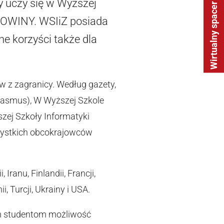
y uczy się w Wyższej
Wirtualny spacer
 NOWINY. WSIiZ posiada
ne korzyści także dla
ów z zagranicy. Według gazety,
Erasmus), W Wyższej Szkole
zej Szkoły Informatyki
szystkich obcokrajowców
, Iranu, Finlandii, Francji,
i, Turcji, Ukrainy i USA.
m studentom możliwość